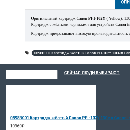
ОПИ
Оригинальный картридж Canon
PFI-102Y
( Yellow), 13
Картридж с жёлтыми чернилами для устройств Cano
Картридж предоставляет высокую производительность 
Чернила ультра класса изготовлены в соответствии
предоставляют исключительное качество изображения, 
цветовые профиля или промывать линии. Просто подклю
0898B001 Картридж жёлтый Canon PFI-102Y 130мл Ca
ВЫ НЕДАВНО СМОТРЕЛИ
СЕЙЧАС ЛЮДИ ВЫБИРАЮТ
0898B001 Картридж жёлтый Canon PFI-102Y 130мл Canon
10960₽