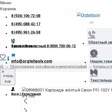
Меню
Корзина
8 (926) 106-72-08
8 (495) 088-42-17
8 (495) 961-26-58
Обратный з
Звонок бесплатный
8 (800) 700-06-12
8 (800) 700-06-12
0
info@orgtehpoly.com
Нашли тов
Оборудование для офисов и минитипографий
Копиры и 
₽
РУБЛЬ
Текстильщ
RUB
Вход \ Регистрация