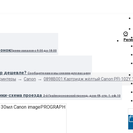
Реги
вонок
Прием заказов с 9:00 до 18:00
ар дешевле?
Сообщите нам и мы снизим для вас цену
принтеры
Canon
0898B001 Картридж жёлтый Canon PFI-102Y
ики-схема проезда
2-й Грайвороновский проезд, дом 48, стр. 1. оф.10