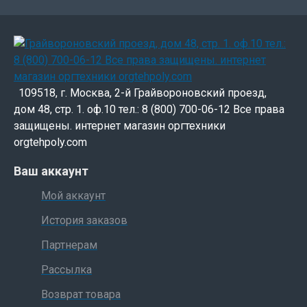
благодаря небольшим габаритам и опциональному набору
для экономии места. Но вместе с тем, имея ряд преимуществ
и возможностей в печати, PLQ-20/M может также с успехом
широко применяться и использоваться для печати различных
документов в разнообразных сферах деятельности
организаций, таких как:
109518, г. Москва, 2-й Грайвороновский проезд,
дом 48, стр. 1. оф.10 тел.: 8 (800) 700-06-12 Все права
защищены. интернет магазин оргтехники
Банковская индустрия (расчетные/чековые книжки и
orgtehpoly.com
др. формы)
Государственный сектор
Ваш аккаунт
Посольства (печать на визах)
Мой аккаунт
Министерства
Печать на билетах
История заказов
И другие
Партнерам
Рассылка
Наиболее важными функциями для применения в данных
сферах деятельности организации являются автоматическое
Возврат товара
выравнивание документа, автоматическое определение