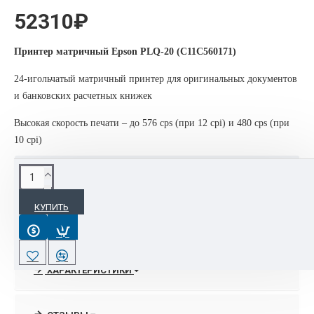
52310₽
Принтер матричный Epson PLQ-20 (C11C560171)
24-игольчатый матричный принтер для оригинальных документов
и банковских расчетных книжек
Высокая скорость печати – до 576 cps (при 12 cpi) и 480 cps (при
10 cpi)
ОПИСАНИЕ
КУПИТЬ
Новый матричный принтер EPSON PLQ-20/M (passbook
printer) был разработан для банковской индустрии для печати
на расчетных книжках. При этом его скорость печати очень
высока – до 576 cps (при 12 cpi) и 480 cps (при 10 cpi) знаков
ХАРАКТЕРИСТИКИ
в секунду. Являясь безусловным лидером на рынке
матричных принтеров, компания EPSON внимательно