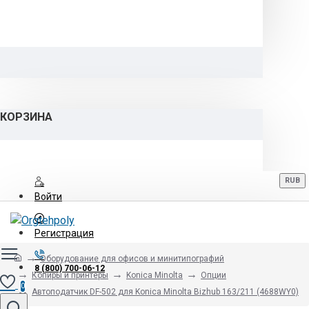
КОРЗИНА
RUB
Войти
Регистрация
Оборудование для офисов и минитипографий
8 (800) 700-06-12
Копиры и принтеры
Konica Minolta
Опции
0
Автоподатчик DF-502 для Konica Minolta Bizhub 163/211 (4688WY0)