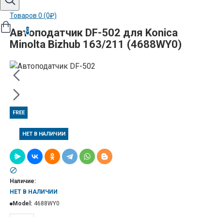
Товаров 0 (0₽)
Автоподатчик DF-502 для Konica
0
Minolta Bizhub 163/211 (4688WY0)
FREE
НЕТ В НАЛИЧИИ
Наличие:
НЕТ В НАЛИЧИИ
Model:
4688WY0