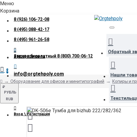
Меню
Корзина
8 (926) 106-72-08
8 (495) 088-42-17
8 (495) 961-26-58
Обратный з
Звонок бесплатный
8 (800) 700-06-12
8 (800) 700-06-12
0
info@orgtehpoly.com
Нашли тов
Оборудование для офисов и минитипографий
Копиры и п
₽
РУБЛЬ
Текстильщ
RUB
Вход \ Регистрация