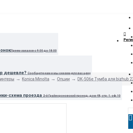
Реги
вонок
Прием заказов с 9:00 до 18:00
ар дешевле?
Сообщите нам и мы снизим для вас цену
ринтеры
Konica Minolta
Опции
DK-506e Тумба для bizhub 
ики-схема проезда
2-й Грайвороновский проезд, дом 48, стр. 1. оф.10