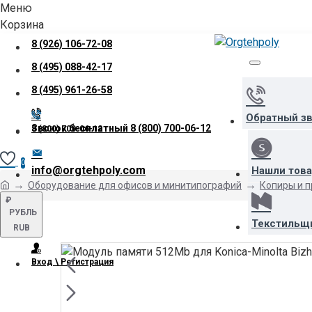
Меню
Корзина
8 (926) 106-72-08
8 (495) 088-42-17
8 (495) 961-26-58
Обратный з
Звонок бесплатный
8 (800) 700-06-12
8 (800) 700-06-12
0
info@orgtehpoly.com
Нашли тов
Оборудование для офисов и минитипографий
Копиры и 
₽
РУБЛЬ
Текстильщ
RUB
Вход \ Регистрация