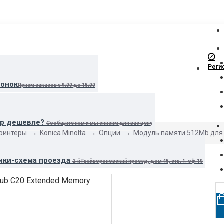
Реги
вонок
Прием заказов с 9:00 до 18:00
ар дешевле?
Сообщите нам и мы снизим для вас цену
принтеры
Konica Minolta
Опции
Модуль памяти 512Mb для K
ики-схема проезда
2-й Грайвороновский проезд, дом 48, стр. 1. оф.10