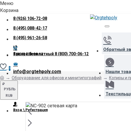
Меню
Корзина
8 (926) 106-72-08
8 (495) 088-42-17
8 (495) 961-26-58
Обратный з
Звонок бесплатный
8 (800) 700-06-12
8 (800) 700-06-12
0
info@orgtehpoly.com
Нашли тов
Оборудование для офисов и минитипографий
Копиры и 
₽
РУБЛЬ
Текстильщ
RUB
Вход \ Регистрация