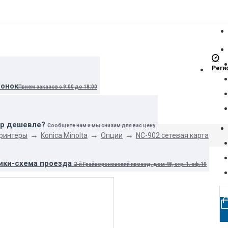
Реги
вонок
Прием заказов с 9:00 до 18:00
ар дешевле?
Сообщите нам и мы снизим для вас цену
принтеры
Konica Minolta
Опции
NC-902 сетевая карта
ики-схема проезда
2-й Грайвороновский проезд, дом 48, стр. 1. оф.10