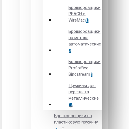
Брошюровщики
PEACH и
WireMac
12
Брошюровщики
на металл
автоматические
2
Брошюровщики
Рrofioffice
Вindstream
1
Пружины для
переплёта
металлические
10
Брошюровщики на
пластиковую пружину