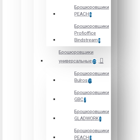
Брошюровщики
PEACH
6
Брошюровщики
Profioffice
Bindstream
8
Брошюровщики
универсальные
25
Брошюровщики
Bulros
19
Брошюровщики
GBC
7
Брошюровщики
GLADWORK
1
Брошюровщики
PEACH
3