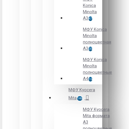
Konica
Minolta
A3
47
МФУ Konica
Minolta
полноцветная
А3
35
МФУ Konica
Minolta
полноцветные
А4
16
МФУ Kyocera
Mita
146
МФУ Kyocera
Mita формата
A3
полноцветные