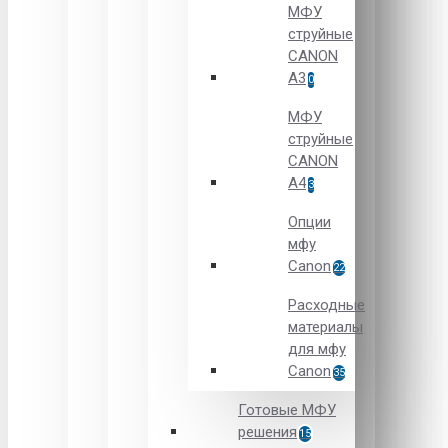
МФУ
струйные
CANON
А3
0
МФУ
струйные
CANON
А4
3
Опции
мфу
Canon
22
Расходные
материалы
для мфу
Canon
35
Готовые МФУ
решения
15