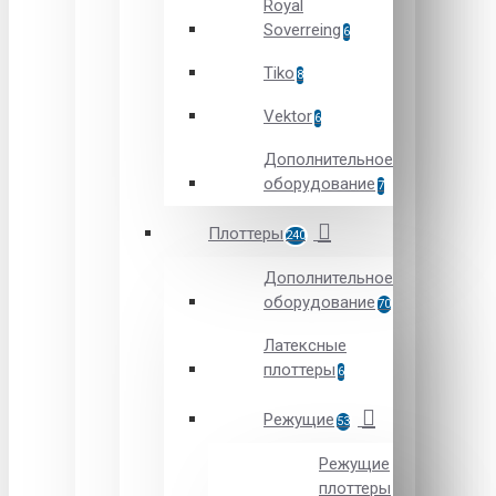
Royal
Soverreing
6
Tiko
8
Vektor
6
Дополнительное
оборудование
7
Плоттеры
240
Дополнительное
оборудование
70
Латексные
плоттеры
6
Режущие
53
Режущие
плоттеры