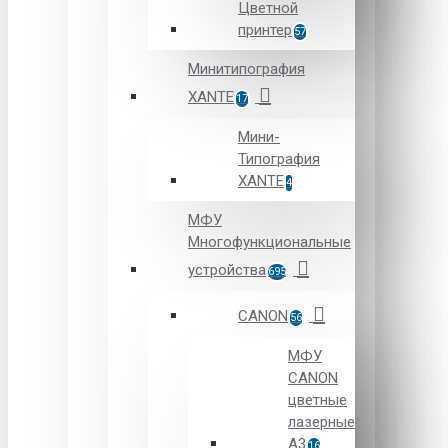
Цветной
принтер
57
Минитипография
XANTE
17
Мини-
Типография
XANTE
4
МФУ
Многофункциональные
устройства
695
CANON
56
МФУ
CANON
цветные
лазерные
А3
16