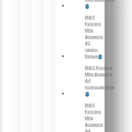
33
МФУ
Kyocera
Mita
формата
A3
черно-
белые
52
МФУ Kyocera
Mita формата
A4
полноцветные
31
МФУ
Kyocera
Mita
формата
A4