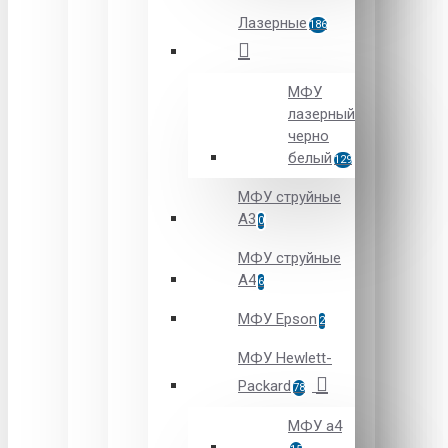
Лазерные
186
МФУ
лазерный
черно
белый
129
МФУ cтруйные
A3
0
МФУ cтруйные
A4
6
МФУ Epson
2
МФУ Hewlett-
Packard
78
МФУ а4