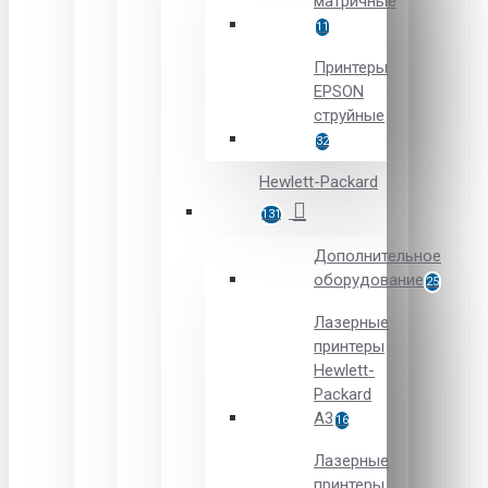
матричные
11
Принтеры
EPSON
струйные
32
Hewlett-Packard
131
Дополнительное
оборудование
25
Лазерные
принтеры
Hewlett-
Packard
A3
16
Лазерные
принтеры