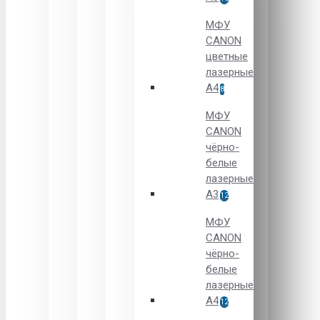
МФУ
CANON
цветные
лазерные
А4
8
МФУ
CANON
чёрно-
белые
лазерные
А3
12
МФУ
CANON
чёрно-
белые
лазерные
А4
12