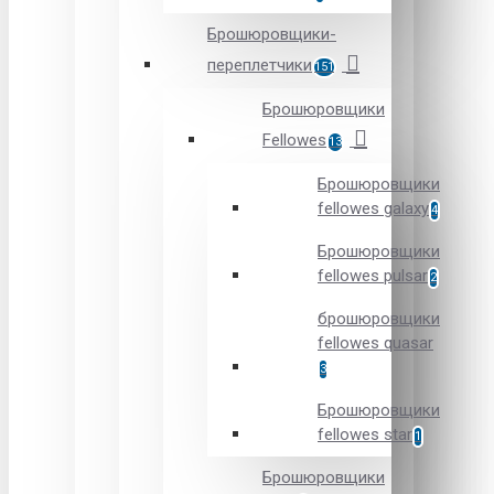
Брошюровщики-
переплетчики
151
Брошюровщики
Fellowes
13
Брошюровщики
fellowes galaxy
4
Брошюровщики
fellowes pulsar
2
брошюровщики
fellowes quasar
3
Брошюровщики
fellowes star
1
Брошюровщики