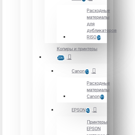
Расходные
материалы
для
дубликаторов
RISO
24
Копиры и принтеры
2069
Canon
72
Расходные
материалы
Canon
91
EPSON
42
Принтеры
EPSON