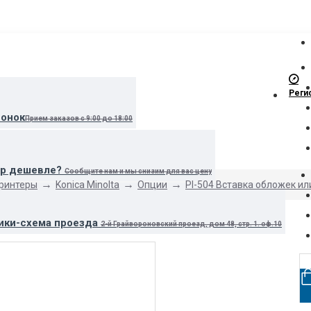
Реги
вонок
Прием заказов с 9:00 до 18:00
ар дешевле?
Сообщите нам и мы снизим для вас цену
принтеры
Konica Minolta
Опции
PI-504 Вставка обложек ил
ики-схема проезда
2-й Грайвороновский проезд, дом 48, стр. 1. оф.10