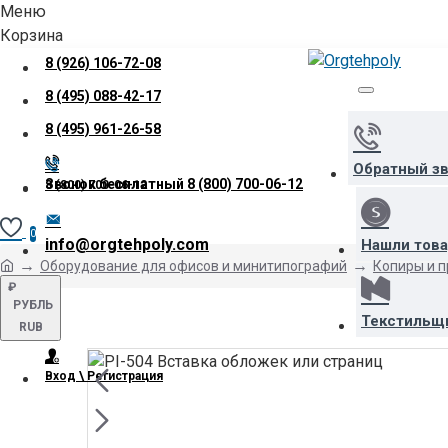
Меню
Корзина
8 (926) 106-72-08
8 (495) 088-42-17
8 (495) 961-26-58
Обратный з
Звонок бесплатный
8 (800) 700-06-12
8 (800) 700-06-12
0
info@orgtehpoly.com
Нашли тов
Оборудование для офисов и минитипографий
Копиры и 
₽
РУБЛЬ
Текстильщ
RUB
Вход \ Регистрация