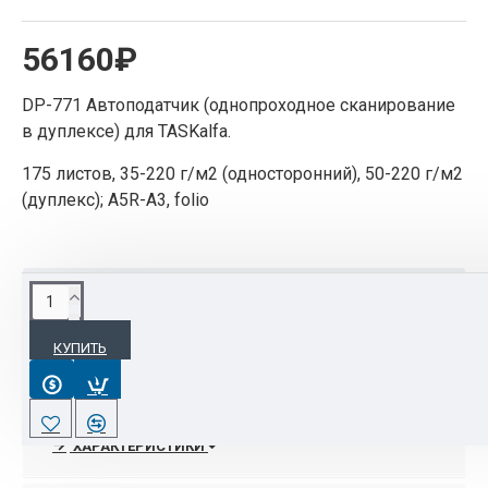
56160₽
DP-771 Автоподатчик (однопроходное сканирование
в дуплексе) для TASKalfa.
175 листов, 35-220 г/м2 (односторонний), 50-220 г/м2
(дуплекс); A5R-A3, folio
ОПИСАНИЕ
КУПИТЬ
DP-771 Автоподатчик (однопроходное
сканирование в дуплексе) для TASKalfa.
175 листов, 35-220 г/м2 (односторонний), 50-220
ХАРАКТЕРИСТИКИ
г/м2 (дуплекс); A5R-A3, folio