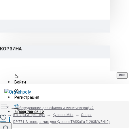
КОРЗИНА
RUB
Войти
Регистрация
Оборудование для офисов и минитипографий
8 (800) 700-06-12
Копиры и принтеры
Kyocera-Mita
Опции
0
DP-771 Автоподатчик для Kyocera TASKalfa (1203NW5NL0)