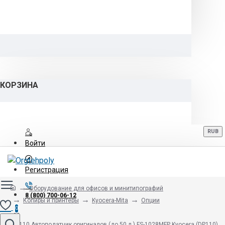
КОРЗИНА
RUB
Войти
Регистрация
Оборудование для офисов и минитипографий
8 (800) 700-06-12
Копиры и принтеры
Kyocera-Mita
Опции
0
DP-110 Автоподатчик оригиналов (до 50 л.) FS-1028MFP Kyocera (DP110)