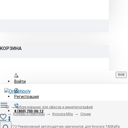
КОРЗИНА
RUB
Войти
Регистрация
Оборудование для офисов и минитипографий
8 (800) 700-06-12
Копиры и принтеры
Kyocera-Mita
Опции
0
DP-773 Реверсивный автоподатчик оригиналов для Kyocera TASKalfa