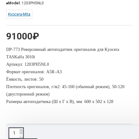
Model:
1203PH5NL0
Kyocera-Mita
91000₽
DP-773 Реверсивный автоподатчик оригиналов для Kyocera
TASKalfa 3010i
Артикул:
1203PH5NL0
Формат оригиналов: A5R–A3
Ёмкость, листов: 50
Плотность оригиналов, г/м2: 45-160 (обычный режим), 50-120
(двусторонний режим)
Размеры автоподатчика (Ш x Г x В), мм: 600 х 502 х 128
ОПИСАНИЕ