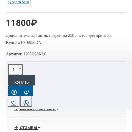
Kyocera-Mita
11800₽
Дополнительный лоток подачи на 250 листов для принтера
Kyocera FS-6950DN
Артикул: 1205H28KL0
ОПИСАНИЕ
КУПИТЬ
PF-430 ёмкостью 250 листов, 60-120 г/м2, A3, А4, А5, B5,
Letter, Custom (148 x 210 мм - 216 x 297 мм)
Артикул: 1205H28KL0
ХАРАКТЕРИСТИКИ
Вес: 5 кг
Объём: 0.070928 м3
ОТЗЫВЫ