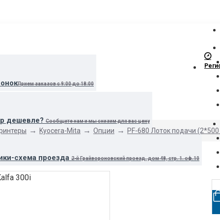
Реги
вонок
Прием заказов с 9:00 до 18:00
ар дешевле?
Сообщите нам и мы снизим для вас цену
принтеры
Kyocera-Mita
Опции
PF-680 Лоток подачи (2*500 
ики-схема проезда
2-й Грайвороновский проезд, дом 48, стр. 1. оф.10