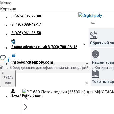
Меню
Корзина
8 (926) 106-72-08
8 (495) 088-42-17
8 (495) 961-26-58
Обратный з
Звонок бесплатный
8 (800) 700-06-12
8 (800) 700-06-12
0
info@orgtehpoly.com
Нашли тов
Оборудование для офисов и минитипографий
Копиры и 
₽
РУБЛЬ
Текстильщ
RUB
Вход \ Регистрация