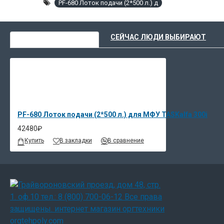
PF-680 Лоток подачи (2*500 л.) д
ВЫ НЕДАВНО СМОТРЕЛИ
СЕЙЧАС ЛЮДИ ВЫБИРАЮТ
PF-680 Лоток подачи (2*500 л.) для МФУ TASKalfa 300i
42480₽
Купить
В закладки
В сравнение