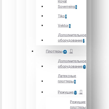
Royal
Soverreing
6
Tiko
8
Vektor
6
Дополнительное
оборудование
7
Плоттеры
240
Дополнительное
оборудование
70
Латексные
плоттеры
6
Режущие
53
Режущие
плоттеры