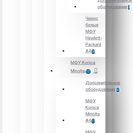
Дополнительное
оборудование
3
Черно
белые
МФУ
Hewlett-
Packard
А4
38
МФУ Konica
Minolta
107
Дополнительное
оборудование
60
МФУ
Konica
Minolta
A4
19
МФУ