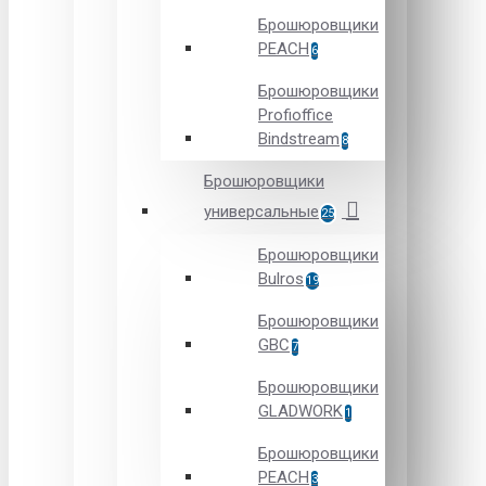
Брошюровщики
PEACH
6
Брошюровщики
Profioffice
Bindstream
8
Брошюровщики
универсальные
25
Брошюровщики
Bulros
19
Брошюровщики
GBC
7
Брошюровщики
GLADWORK
1
Брошюровщики
PEACH
3