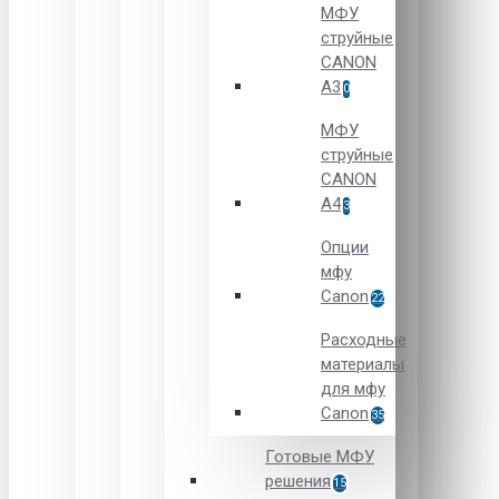
МФУ
струйные
CANON
А3
0
МФУ
струйные
CANON
А4
3
Опции
мфу
Canon
22
Расходные
материалы
для мфу
Canon
35
Готовые МФУ
решения
15