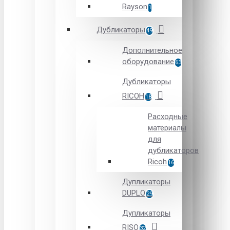
Rayson
1
Дубликаторы
49
Дополнительное
оборудование
63
Дубликаторы
RICOH
18
Расходные
материалы
для
дубликаторов
Ricoh
16
Дупликаторы
DUPLO
29
Дупликаторы
RISO
32