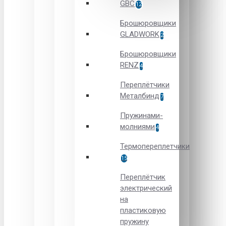
GBC
12
Брошюровщики
GLADWORK
2
Брошюровщики
RENZ
4
Переплётчики
Металбинд
7
Пружинами-
молниями
4
Термопереплетчики
15
Переплётчик
электрический
на
пластиковую
пружину