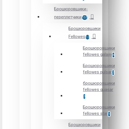
Брошюровщики-
переплетчики
151
Брошюровщики
Fellowes
13
Брошюровщики
fellowes galaxy
4
Брошюровщики
fellowes pulsar
2
брошюровщики
fellowes quasar
3
Брошюровщики
fellowes star
1
Брошюровщики