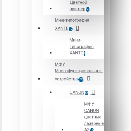
Цветной
принтер
57
Минитипография
XANTE
17
Мини-
Типография
XANTE
4
МФУ
Многофункциональные
устройства
695
CANON
56
МФУ
CANON
цветные
лазерные
А3
16