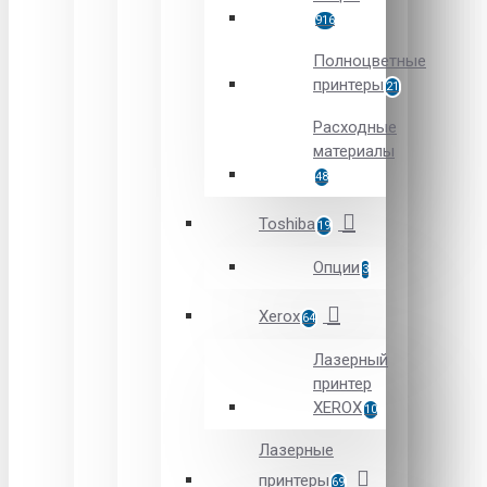
916
Полноцветные
принтеры
21
Расходные
материалы
48
Toshiba
19
Опции
3
Xerox
64
Лазерный
принтер
XEROX
10
Лазерные
принтеры
69