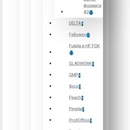
формата
А3
17
DELTA
4
Fellowes
23
Fujipla и HF FGK
17
GLADWORK
4
GMP
4
Ibico
4
Peach
6
Pingda
3
ProfiOffice
9