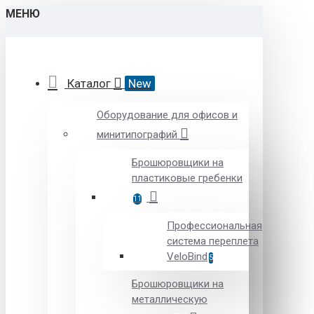
МЕНЮ
Каталог
New
Оборудование для офисов и
минитипографий
Брошюровщики на
пластиковые гребенки
11
Профессиональная
система переплета
VeloBind
5
Брошюровщики на
металлическую