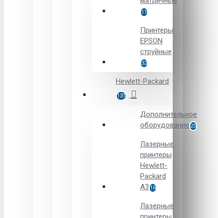
матричные
11
Принтеры
EPSON
струйные
32
Hewlett-Packard
131
Дополнительное
оборудование
25
Лазерные
принтеры
Hewlett-
Packard
A3
16
Лазерные
принтеры