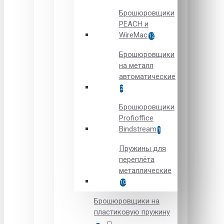
Брошюровщики
PEACH и
WireMac
12
Брошюровщики
на металл
автоматические
2
Брошюровщики
Рrofioffice
Вindstream
1
Пружины для
переплёта
металлические
10
Брошюровщики на
пластиковую пружину