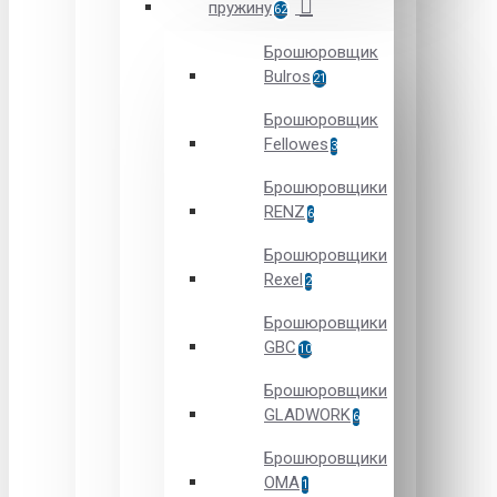
пружину
62
Брошюровщик
Bulros
21
Брошюровщик
Fellowes
3
Брошюровщики
RENZ
6
Брошюровщики
Rexel
2
Брошюровщики
GBC
10
Брошюровщики
GLADWORK
6
Брошюровщики
OMA
1