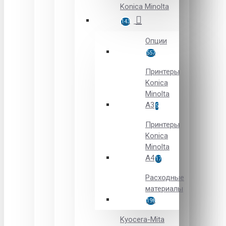
Konica Minolta
143
Опции
557
Принтеры
Konica
Minolta
A3
5
Принтеры
Konica
Minolta
A4
17
Расходные
материалы
198
Kyocera-Mita