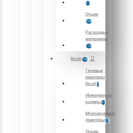
17
Опции
295
Расходные
материалы
159
Ricoh
196
Гелевые
принтеры
Ricoh
7
Инженерные
копиры
10
Монохромные
принтеры
23
Опции