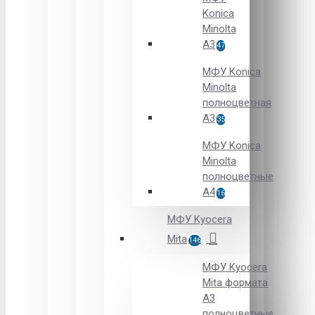
Konica
Minolta
A3
47
МФУ Konica
Minolta
полноцветная
А3
35
МФУ Konica
Minolta
полноцветные
А4
16
МФУ Kyocera
Mita
146
МФУ Kyocera
Mita формата
A3
полноцветные