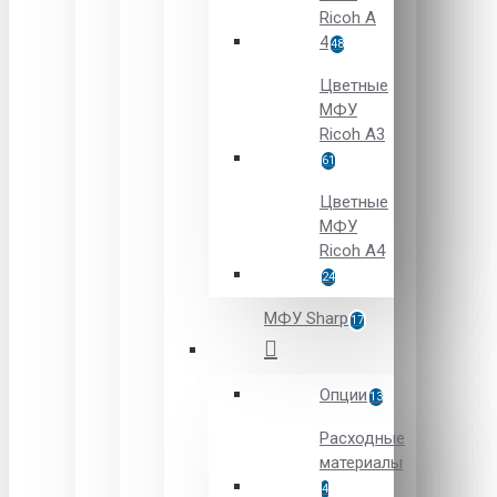
Ricoh A
4
48
Цветные
МФУ
Ricoh A3
61
Цветные
МФУ
Ricoh A4
24
МФУ Sharp
17
Опции
13
Расходные
материалы
4