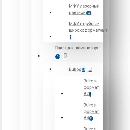
МФУ лазерный
цветной
139
МФУ струйные
широкоформатные
3
Пакетные ламинаторы
117
Bulros
33
Bulros
формат
A2
5
Bulros
формат
A4
11
Bulros