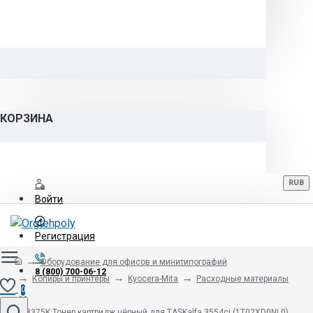
КОРЗИНА
RUB
Войти
Регистрация
Оборудование для офисов и минитипографий
8 (800) 700-06-12
Копиры и принтеры
Kyocera-Mita
Расходные материалы
0
TK-8375K Тонер картридж чёрный для TASKalfa 3554ci (1T02XD0NL0)