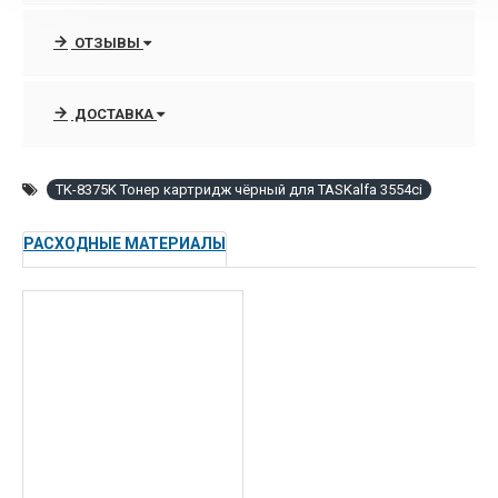
Объём: 0.0051 м3
ОТЗЫВЫ
Артикул:
1T02XD0NL0
Ресурс: 30000 стр
ДОСТАВКА
TK-8375K Тонер картридж чёрный для TASKalfa 3554ci
РАСХОДНЫЕ МАТЕРИАЛЫ