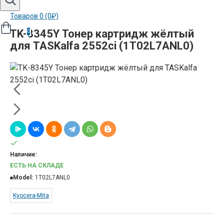
Товаров 0 (0₽)
TK-8345Y Тонер картридж жёлтый
0
для TASKalfa 2552ci (1T02L7ANL0)
Наличие:
ЕСТЬ НА СКЛАДЕ
Model:
1T02L7ANL0
Kyocera-Mita