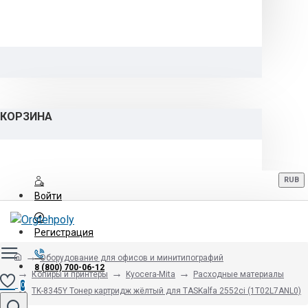
КОРЗИНА
RUB
Войти
Регистрация
Оборудование для офисов и минитипографий
8 (800) 700-06-12
Копиры и принтеры
Kyocera-Mita
Расходные материалы
0
TK-8345Y Тонер картридж жёлтый для TASKalfa 2552ci (1T02L7ANL0)