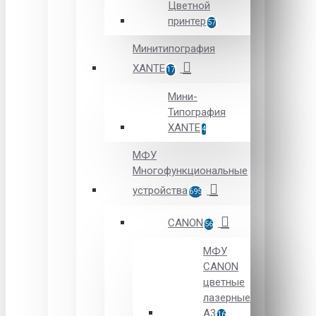
Цветной
принтер
57
Минитипография
XANTE
17
Мини-
Типография
XANTE
4
МФУ
Многофункциональные
устройства
695
CANON
56
МФУ
CANON
цветные
лазерные
А3
16