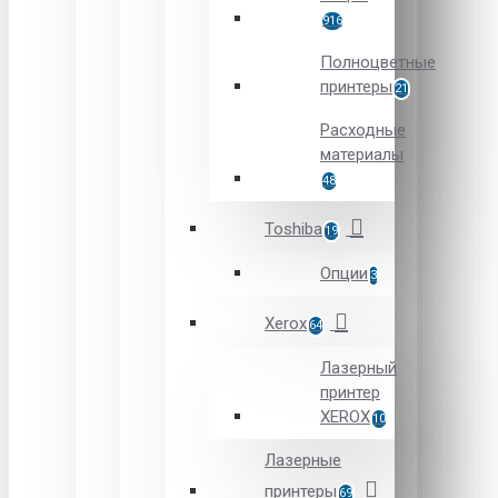
916
Полноцветные
принтеры
21
Расходные
материалы
48
Toshiba
19
Опции
3
Xerox
64
Лазерный
принтер
XEROX
10
Лазерные
принтеры
69