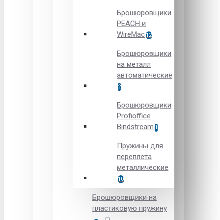
Брошюровщики
PEACH и
WireMac
12
Брошюровщики
на металл
автоматические
2
Брошюровщики
Рrofioffice
Вindstream
1
Пружины для
переплёта
металлические
10
Брошюровщики на
пластиковую пружину