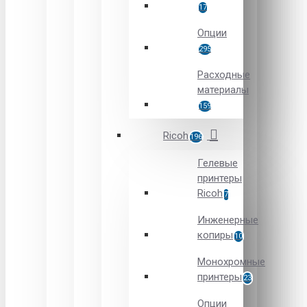
17
Опции
295
Расходные
материалы
159
Ricoh
196
Гелевые
принтеры
Ricoh
7
Инженерные
копиры
10
Монохромные
принтеры
23
Опции