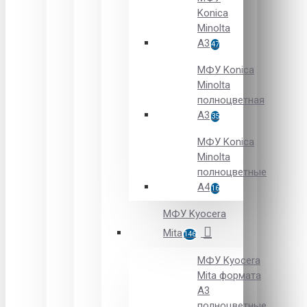
Konica
Minolta
A3
47
МФУ Konica
Minolta
полноцветная
А3
35
МФУ Konica
Minolta
полноцветные
А4
16
МФУ Kyocera
Mita
146
МФУ Kyocera
Mita формата
A3
полноцветные