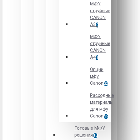
МФУ
струйные
CANON
А3
0
МФУ
струйные
CANON
А4
3
Опции
мфу
Canon
22
Расходные
материалы
для мфу
Canon
35
Готовые МФУ
решения
15