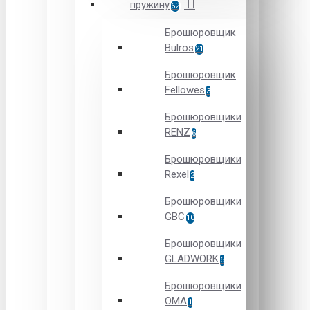
пружину
62
Брошюровщик
Bulros
21
Брошюровщик
Fellowes
3
Брошюровщики
RENZ
6
Брошюровщики
Rexel
2
Брошюровщики
GBC
10
Брошюровщики
GLADWORK
6
Брошюровщики
OMA
1