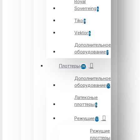
Royal
Soverreing
6
Tiko
8
Vektor
6
Дополнительное
оборудование
7
Плоттеры
240
Дополнительное
оборудование
70
Латексные
плоттеры
6
Режущие
53
Режущие
плоттеры