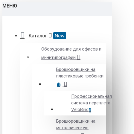
МЕНЮ
Каталог
New
Оборудование для офисов и
минитипографий
Брошюровщики на
пластиковые гребенки
11
Профессиональная
система переплета
VeloBind
5
Брошюровщики на
металлическую