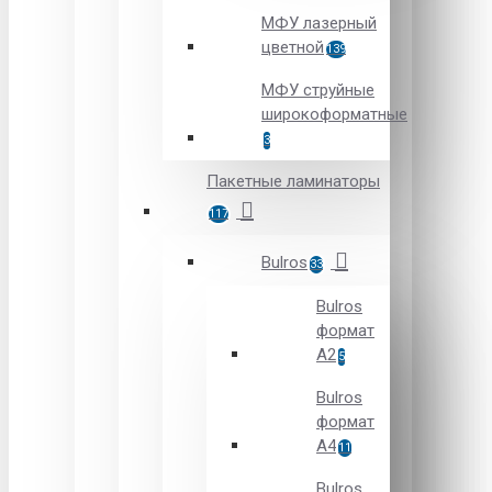
МФУ лазерный
цветной
139
МФУ струйные
широкоформатные
3
Пакетные ламинаторы
117
Bulros
33
Bulros
формат
A2
5
Bulros
формат
A4
11
Bulros