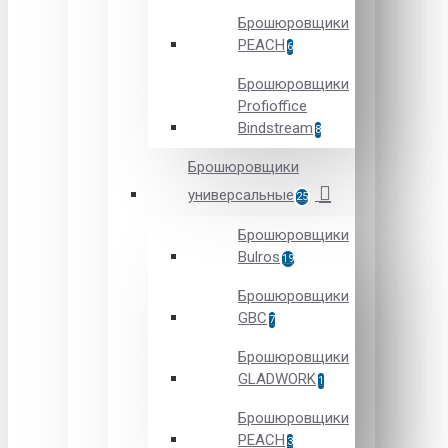
Брошюровщики
PEACH
6
Брошюровщики
Profioffice
Bindstream
8
Брошюровщики
универсальные
25
Брошюровщики
Bulros
19
Брошюровщики
GBC
7
Брошюровщики
GLADWORK
1
Брошюровщики
PEACH
3