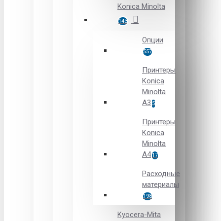
Konica Minolta
143
Опции
557
Принтеры
Konica
Minolta
A3
5
Принтеры
Konica
Minolta
A4
17
Расходные
материалы
198
Kyocera-Mita