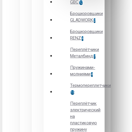
GBC
12
Брошюровщики
GLADWORK
2
Брошюровщики
RENZ
4
Переплётчики
Металбинд
7
Пружинами-
молниями
4
Термопереплетчики
15
Переплётчик
электрический
на
пластиковую
пружину