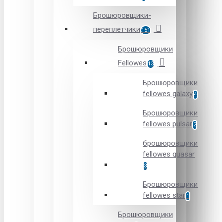
Брошюровщики-
переплетчики
151
Брошюровщики
Fellowes
13
Брошюровщики
fellowes galaxy
4
Брошюровщики
fellowes pulsar
2
брошюровщики
fellowes quasar
3
Брошюровщики
fellowes star
1
Брошюровщики