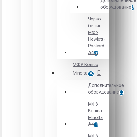
Дополнительное
оборудование
3
Черно
белые
МФУ
Hewlett-
Packard
А4
38
МФУ Konica
Minolta
107
Дополнительное
оборудование
60
МФУ
Konica
Minolta
A4
19
МФУ