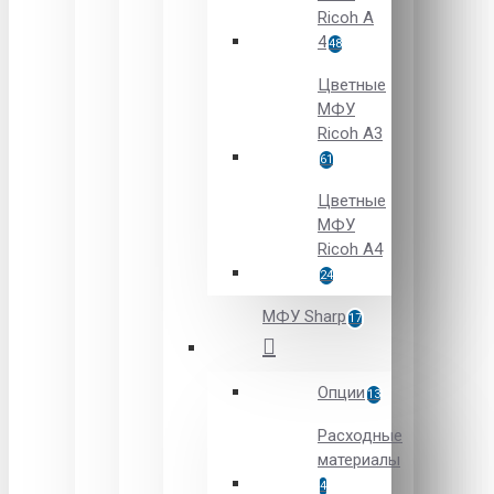
Ricoh A
4
48
Цветные
МФУ
Ricoh A3
61
Цветные
МФУ
Ricoh A4
24
МФУ Sharp
17
Опции
13
Расходные
материалы
4