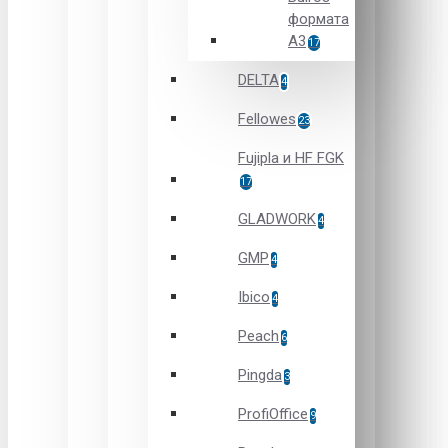
формата
А3
17
DELTA
4
Fellowes
23
Fujipla и HF FGK
17
GLADWORK
4
GMP
4
Ibico
4
Peach
6
Pingda
3
ProfiOffice
9