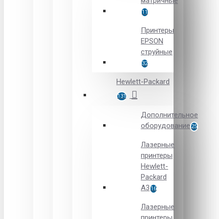
матричные
11
Принтеры
EPSON
струйные
32
Hewlett-Packard
131
Дополнительное
оборудование
25
Лазерные
принтеры
Hewlett-
Packard
A3
16
Лазерные
принтеры