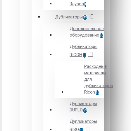
Rayson
1
Дубликаторы
49
Дополнительное
оборудование
63
Дубликаторы
RICOH
18
Расходные
материалы
для
дубликаторов
Ricoh
16
Дупликаторы
DUPLO
29
Дупликаторы
RISO
32