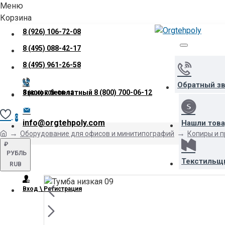
Меню
Корзина
8 (926) 106-72-08
8 (495) 088-42-17
8 (495) 961-26-58
Обратный з
Звонок бесплатный
8 (800) 700-06-12
8 (800) 700-06-12
0
info@orgtehpoly.com
Нашли тов
Оборудование для офисов и минитипографий
Копиры и 
₽
РУБЛЬ
Текстильщ
RUB
Вход \ Регистрация