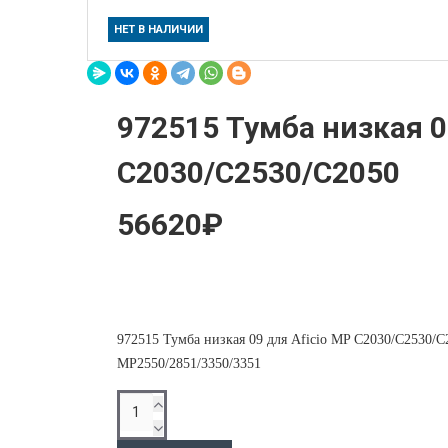
НЕТ В НАЛИЧИИ
972515 Тумба низкая 0
C2030/C2530/C2050
56620₽
972515 Тумба низкая 09 для Aficio MP C2030/C2530/C
MP2550/2851/3350/3351