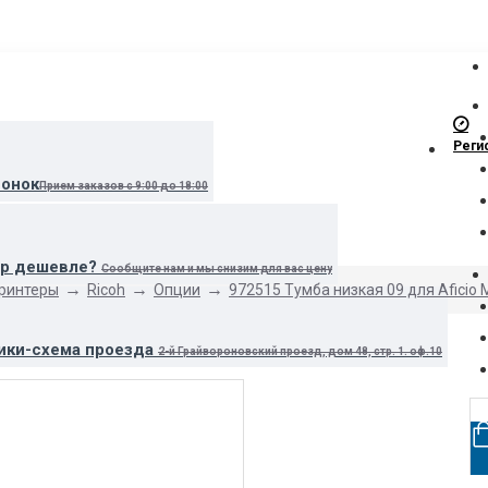
Реги
вонок
Прием заказов с 9:00 до 18:00
ар дешевле?
Сообщите нам и мы снизим для вас цену
принтеры
Ricoh
Опции
972515 Тумба низкая 09 для Afici
ики-схема проезда
2-й Грайвороновский проезд, дом 48, стр. 1. оф.10