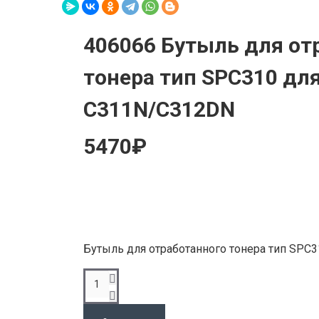
406066 Бутыль для от
тонера тип SPC310 для 
C311N/C312DN
5470₽
Бутыль для отработанного тонера тип SPC3