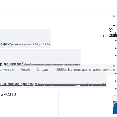
Реги
вонок
Прием заказов с 9:00 до 18:00
ар дешевле?
Сообщите нам и мы снизим для вас цену
принтеры
Ricoh
Опции
406066 Бутыль для отработанного 
ики-схема проезда
2-й Грайвороновский проезд, дом 48, стр. 1. оф.10