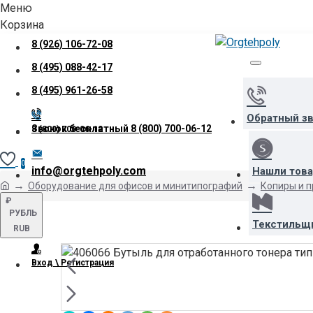
Меню
Корзина
8 (926) 106-72-08
8 (495) 088-42-17
8 (495) 961-26-58
Обратный з
Звонок бесплатный
8 (800) 700-06-12
8 (800) 700-06-12
0
info@orgtehpoly.com
Нашли тов
Оборудование для офисов и минитипографий
Копиры и 
₽
РУБЛЬ
Текстильщ
RUB
Вход \ Регистрация