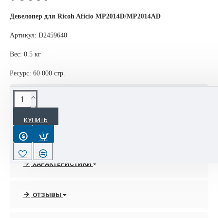
Девелопер для Ricoh Aficio MP2014D/МР2014AD
Артикул: D2459640
Вес: 0.5 кг
Ресурс: 60 000 стр.
ОПИСАНИЕ
КУПИТЬ
Картриджи, девелоперы, тонеры, фотобарабаны, блоки
проявки Ricoh используются повсеместно благодаря
доступности, качеству и надёжности.
ХАРАКТЕРИСТИКИ
А развитие новых технологий в сфере структуры и
химического состава материалов повышает ресурc
расходников Ricoh. 90% оргтехники, расходных материалов и
ОТЗЫВЫ
запчастей Ricoh всегда есть в наличии на складе в Москве.