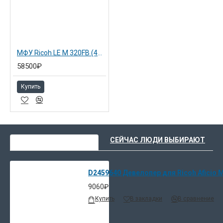
МФУ Ricoh LE M 320FB (408527)
58500₽
Купить
ВЫ НЕДАВНО СМОТРЕЛИ
СЕЙЧАС ЛЮДИ ВЫБИРАЮТ
D2459640 Девелопер для Ricoh Aficio
9060₽
Купить
В закладки
В сравнение