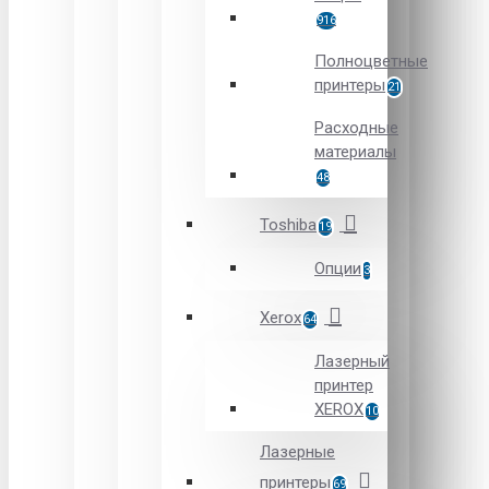
916
Полноцветные
принтеры
21
Расходные
материалы
48
Toshiba
19
Опции
3
Xerox
64
Лазерный
принтер
XEROX
10
Лазерные
принтеры
69