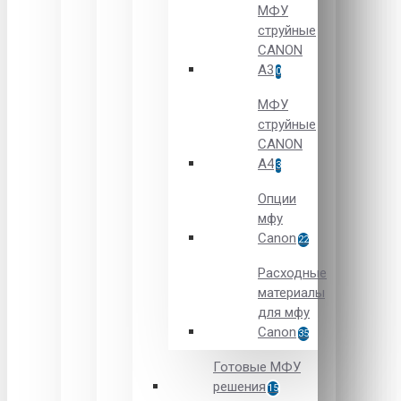
МФУ
струйные
CANON
А3
0
МФУ
струйные
CANON
А4
3
Опции
мфу
Canon
22
Расходные
материалы
для мфу
Canon
35
Готовые МФУ
решения
15