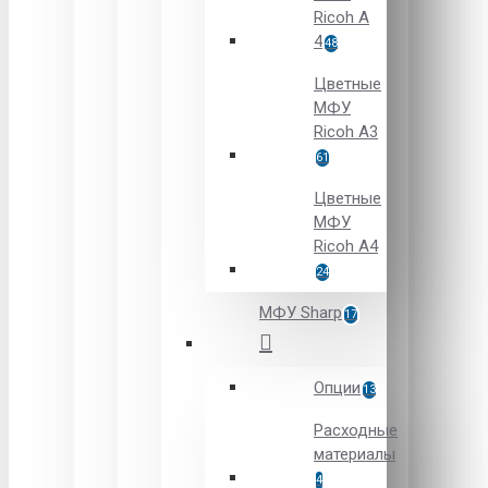
Ricoh A
4
48
Цветные
МФУ
Ricoh A3
61
Цветные
МФУ
Ricoh A4
24
МФУ Sharp
17
Опции
13
Расходные
материалы
4