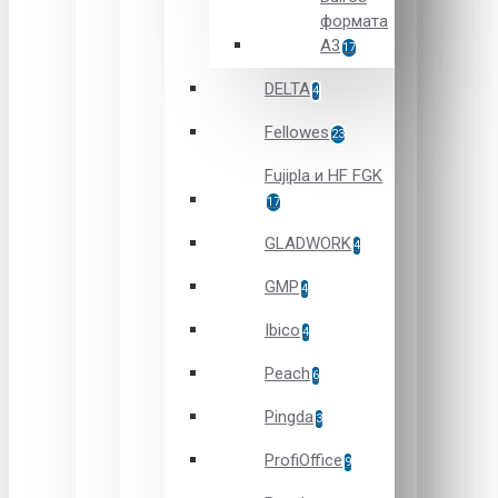
формата
А3
17
DELTA
4
Fellowes
23
Fujipla и HF FGK
17
GLADWORK
4
GMP
4
Ibico
4
Peach
6
Pingda
3
ProfiOffice
9