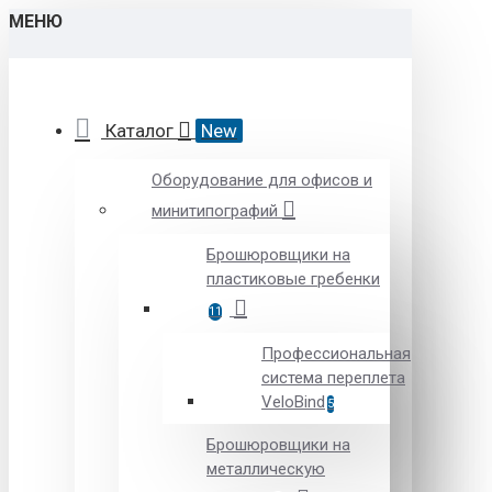
МЕНЮ
Каталог
New
Оборудование для офисов и
минитипографий
Брошюровщики на
пластиковые гребенки
11
Профессиональная
система переплета
VeloBind
5
Брошюровщики на
металлическую