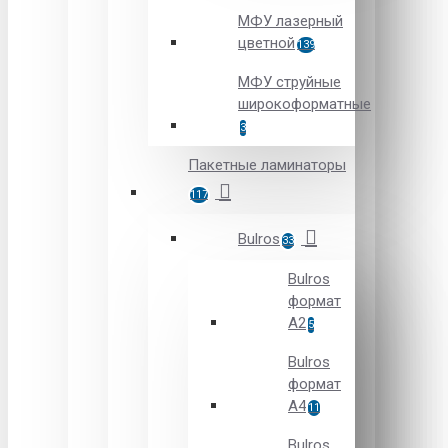
МФУ лазерный
цветной
139
МФУ струйные
широкоформатные
3
Пакетные ламинаторы
117
Bulros
33
Bulros
формат
A2
5
Bulros
формат
A4
11
Bulros