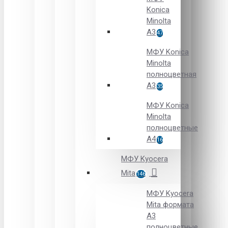
Konica
Minolta
A3
47
МФУ Konica
Minolta
полноцветная
А3
35
МФУ Konica
Minolta
полноцветные
А4
16
МФУ Kyocera
Mita
146
МФУ Kyocera
Mita формата
A3
полноцветные