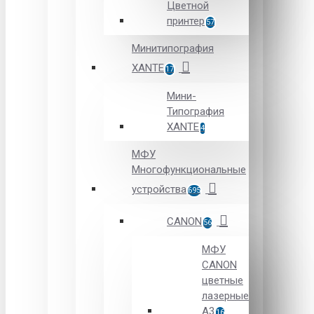
Цветной
принтер
57
Минитипография
XANTE
17
Мини-
Типография
XANTE
4
МФУ
Многофункциональные
устройства
695
CANON
56
МФУ
CANON
цветные
лазерные
А3
16