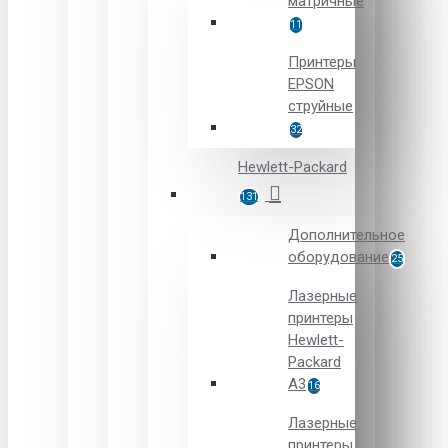
матричные
11
Принтеры
EPSON
струйные
32
Hewlett-Packard
131
Дополнительное
оборудование
25
Лазерные
принтеры
Hewlett-
Packard
A3
16
Лазерные
принтеры