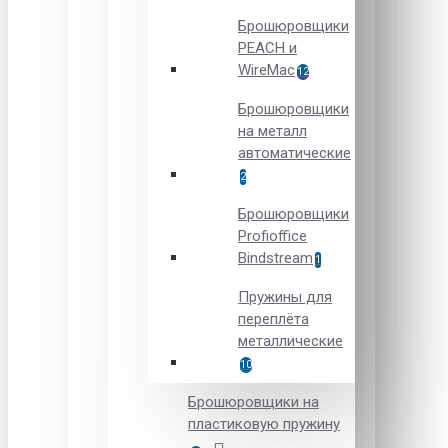
Брошюровщики
PEACH и
WireMac
12
Брошюровщики
на металл
автоматические
2
Брошюровщики
Рrofioffice
Вindstream
1
Пружины для
переплёта
металлические
10
Брошюровщики на
пластиковую пружину