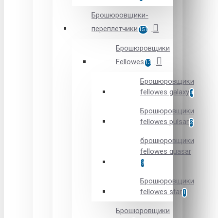
Брошюровщики-
переплетчики
151
Брошюровщики
Fellowes
13
Брошюровщики
fellowes galaxy
4
Брошюровщики
fellowes pulsar
2
брошюровщики
fellowes quasar
3
Брошюровщики
fellowes star
1
Брошюровщики