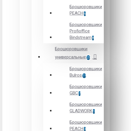
Брошюровщики
PEACH
6
Брошюровщики
Profioffice
Bindstream
8
Брошюровщики
универсальные
25
Брошюровщики
Bulros
19
Брошюровщики
GBC
7
Брошюровщики
GLADWORK
1
Брошюровщики
PEACH
3