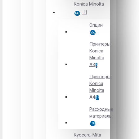
Konica Minolta
143
Опции
557
Принтеры
Konica
Minolta
A3
5
Принтеры
Konica
Minolta
A4
17
Расходные
материалы
198
Kyocera-Mita