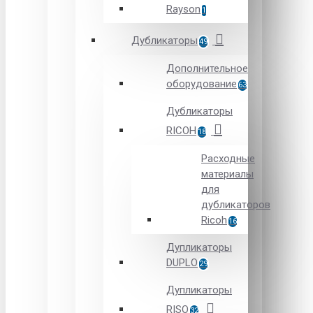
Rayson
1
Дубликаторы
49
Дополнительное
оборудование
63
Дубликаторы
RICOH
18
Расходные
материалы
для
дубликаторов
Ricoh
16
Дупликаторы
DUPLO
29
Дупликаторы
RISO
32