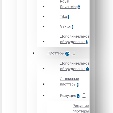
Royal
Soverreing
6
Tiko
8
Vektor
6
Дополнительное
оборудование
7
Плоттеры
240
Дополнительное
оборудование
70
Латексные
плоттеры
6
Режущие
53
Режущие
плоттеры