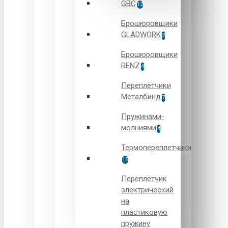
GBC
12
Брошюровщики
GLADWORK
2
Брошюровщики
RENZ
4
Переплётчики
Металбинд
7
Пружинами-
молниями
4
Термопереплетчики
15
Переплётчик
электрический
на
пластиковую
пружину