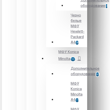
Дополнительное
оборудование
3
Черно
белые
МФУ
Hewlett-
Packard
А4
38
МФУ Konica
Minolta
107
Дополнительное
оборудование
60
МФУ
Konica
Minolta
A4
19
МФУ