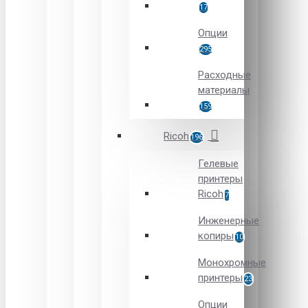
17
Опции
295
Расходные
материалы
159
Ricoh
196
Гелевые
принтеры
Ricoh
7
Инженерные
копиры
10
Монохромные
принтеры
23
Опции