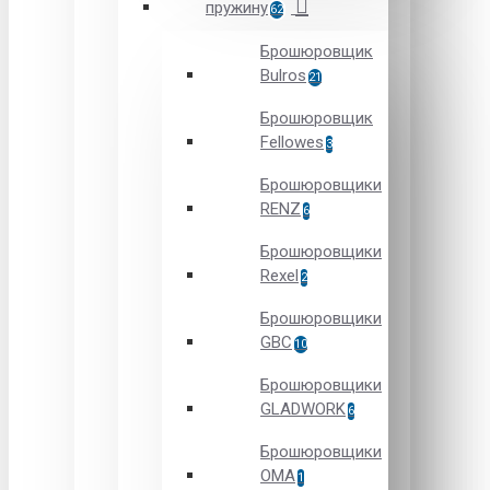
пружину
62
Брошюровщик
Bulros
21
Брошюровщик
Fellowes
3
Брошюровщики
RENZ
6
Брошюровщики
Rexel
2
Брошюровщики
GBC
10
Брошюровщики
GLADWORK
6
Брошюровщики
OMA
1