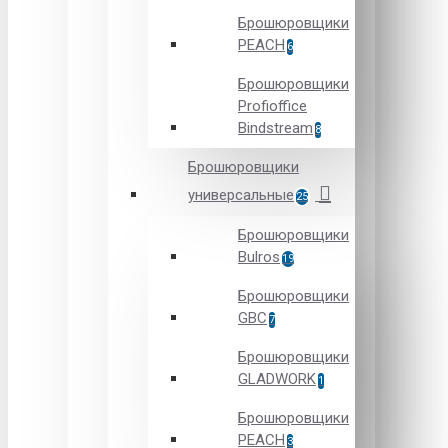
Брошюровщики
PEACH
6
Брошюровщики
Profioffice
Bindstream
8
Брошюровщики
универсальные
25
Брошюровщики
Bulros
19
Брошюровщики
GBC
7
Брошюровщики
GLADWORK
1
Брошюровщики
PEACH
3