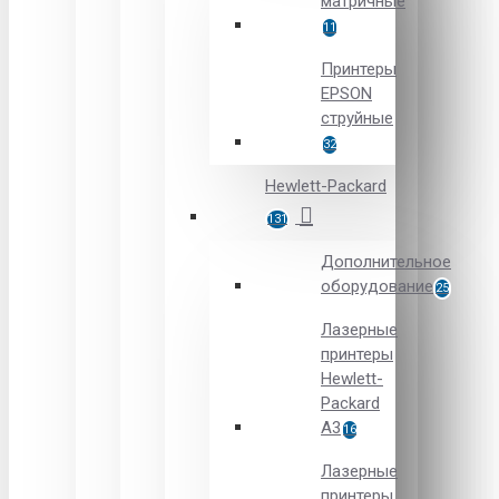
матричные
11
Принтеры
EPSON
струйные
32
Hewlett-Packard
131
Дополнительное
оборудование
25
Лазерные
принтеры
Hewlett-
Packard
A3
16
Лазерные
принтеры