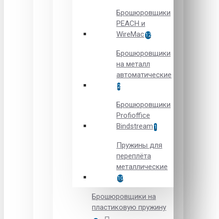
Брошюровщики
PEACH и
WireMac
12
Брошюровщики
на металл
автоматические
2
Брошюровщики
Рrofioffice
Вindstream
1
Пружины для
переплёта
металлические
10
Брошюровщики на
пластиковую пружину