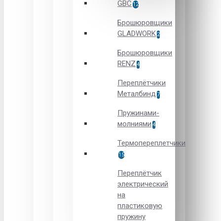
GBC
12
Брошюровщики
GLADWORK
2
Брошюровщики
RENZ
4
Переплётчики
Металбинд
7
Пружинами-
молниями
4
Термопереплетчики
15
Переплётчик
электрический
на
пластиковую
пружину