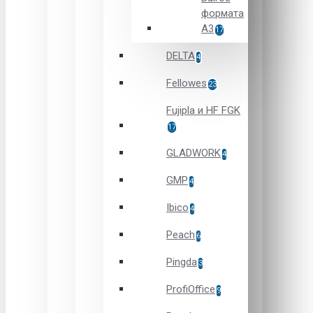
формата
А3
17
DELTA
4
Fellowes
23
Fujipla и HF FGK
17
GLADWORK
4
GMP
4
Ibico
4
Peach
6
Pingda
3
ProfiOffice
9