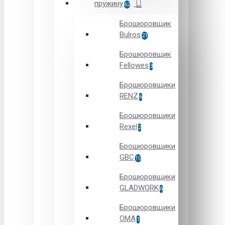
пружину
62
Брошюровщик
Bulros
21
Брошюровщик
Fellowes
3
Брошюровщики
RENZ
6
Брошюровщики
Rexel
2
Брошюровщики
GBC
10
Брошюровщики
GLADWORK
6
Брошюровщики
OMA
1