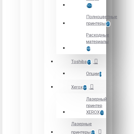
916
Полноцветные
принтеры
21
Расходные
материалы
48
Toshiba
19
Опции
3
Xerox
64
Лазерный
принтер
XEROX
10
Лазерные
принтеры
69