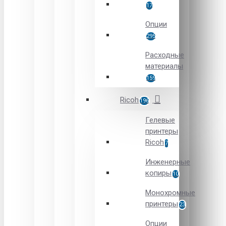
17
Опции
295
Расходные
материалы
159
Ricoh
196
Гелевые
принтеры
Ricoh
7
Инженерные
копиры
10
Монохромные
принтеры
23
Опции