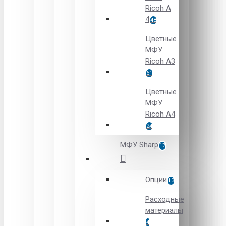
Ricoh A
4
48
Цветные
МФУ
Ricoh A3
61
Цветные
МФУ
Ricoh A4
24
МФУ Sharp
17
Опции
13
Расходные
материалы
4