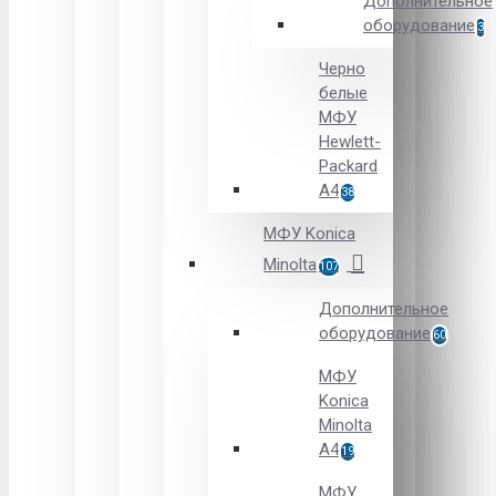
Дополнительное
оборудование
3
Черно
белые
МФУ
Hewlett-
Packard
А4
38
МФУ Konica
Minolta
107
Дополнительное
оборудование
60
МФУ
Konica
Minolta
A4
19
МФУ