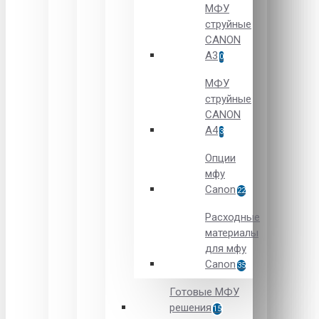
МФУ
струйные
CANON
А3
0
МФУ
струйные
CANON
А4
3
Опции
мфу
Canon
22
Расходные
материалы
для мфу
Canon
35
Готовые МФУ
решения
15