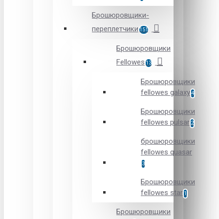
Брошюровщики-
переплетчики
151
Брошюровщики
Fellowes
13
Брошюровщики
fellowes galaxy
4
Брошюровщики
fellowes pulsar
2
брошюровщики
fellowes quasar
3
Брошюровщики
fellowes star
1
Брошюровщики