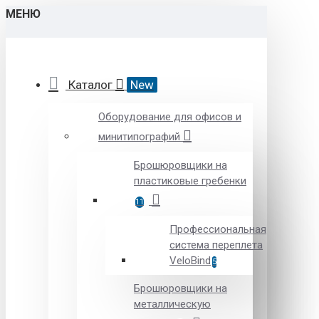
МЕНЮ
Каталог
New
Оборудование для офисов и
минитипографий
Брошюровщики на
пластиковые гребенки
11
Профессиональная
система переплета
VeloBind
5
Брошюровщики на
металлическую