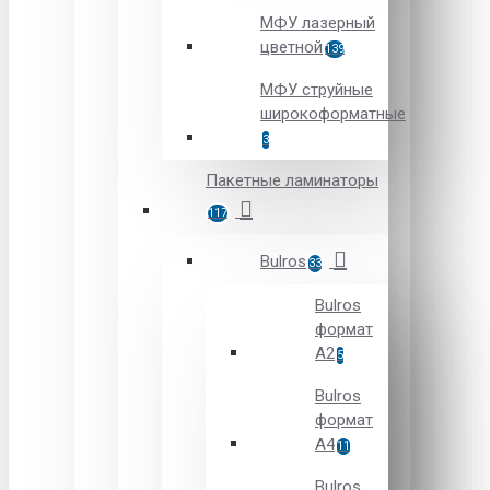
МФУ лазерный
цветной
139
МФУ струйные
широкоформатные
3
Пакетные ламинаторы
117
Bulros
33
Bulros
формат
A2
5
Bulros
формат
A4
11
Bulros