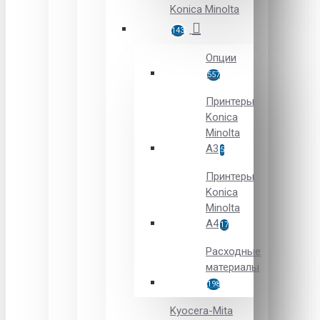
Konica Minolta
143
Опции
557
Принтеры
Konica
Minolta
A3
5
Принтеры
Konica
Minolta
A4
17
Расходные
материалы
198
Kyocera-Mita