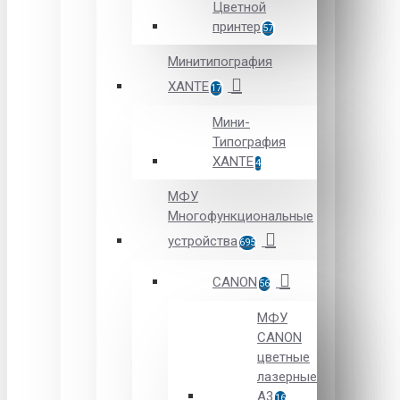
Цветной
принтер
57
Минитипография
XANTE
17
Мини-
Типография
XANTE
4
МФУ
Многофункциональные
устройства
695
CANON
56
МФУ
CANON
цветные
лазерные
А3
16