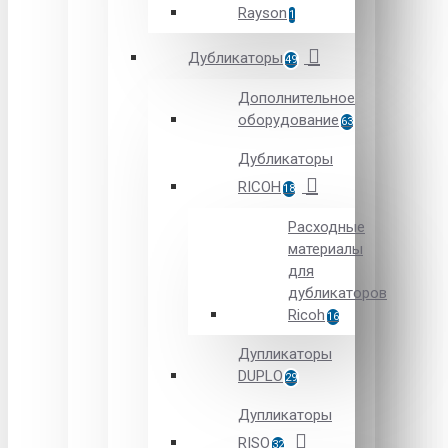
Rayson
1
Дубликаторы
49
Дополнительное
оборудование
63
Дубликаторы
RICOH
18
Расходные
материалы
для
дубликаторов
Ricoh
16
Дупликаторы
DUPLO
29
Дупликаторы
RISO
32