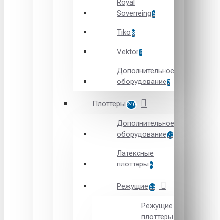
Royal
Soverreing
6
Tiko
8
Vektor
6
Дополнительное
оборудование
7
Плоттеры
240
Дополнительное
оборудование
70
Латексные
плоттеры
6
Режущие
53
Режущие
плоттеры