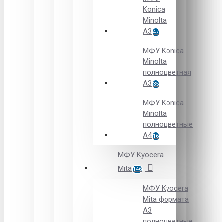
Konica
Minolta
A3
47
МФУ Konica
Minolta
полноцветная
А3
35
МФУ Konica
Minolta
полноцветные
А4
16
МФУ Kyocera
Mita
146
МФУ Kyocera
Mita формата
A3
полноцветные