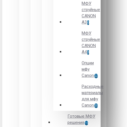
МФУ
струйные
CANON
А3
0
МФУ
струйные
CANON
А4
3
Опции
мфу
Canon
22
Расходные
материалы
для мфу
Canon
35
Готовые МФУ
решения
15