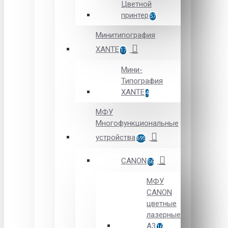
Цветной
принтер
57
Минитипография
XANTE
17
Мини-
Типография
XANTE
4
МФУ
Многофункциональные
устройства
695
CANON
56
МФУ
CANON
цветные
лазерные
А3
16