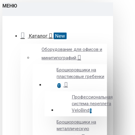
МЕНЮ
Каталог
New
Оборудование для офисов и
минитипографий
Брошюровщики на
пластиковые гребенки
11
Профессиональная
система переплета
VeloBind
5
Брошюровщики на
металлическую