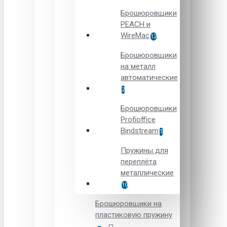
Брошюровщики
PEACH и
WireMac
12
Брошюровщики
на металл
автоматические
2
Брошюровщики
Рrofioffice
Вindstream
1
Пружины для
переплёта
металлические
10
Брошюровщики на
пластиковую пружину