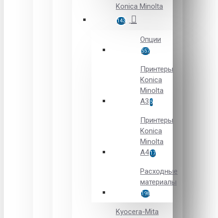
Konica Minolta
143
Опции
557
Принтеры
Konica
Minolta
A3
5
Принтеры
Konica
Minolta
A4
17
Расходные
материалы
198
Kyocera-Mita