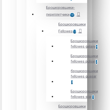
Брошюровщики-
переплетчики
151
Брошюровщики
Fellowes
13
Брошюровщики
fellowes galaxy
4
Брошюровщики
fellowes pulsar
2
брошюровщики
fellowes quasar
3
Брошюровщики
fellowes star
1
Брошюровщики