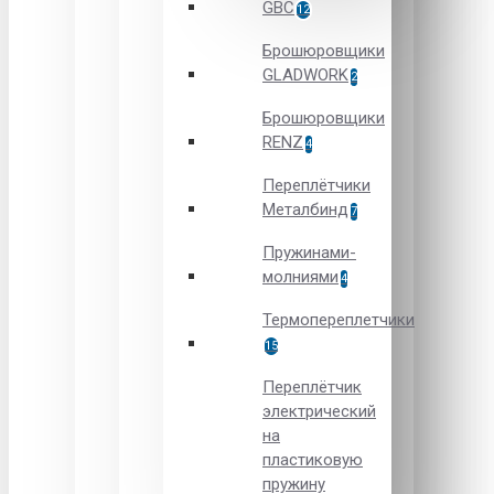
GBC
12
Брошюровщики
GLADWORK
2
Брошюровщики
RENZ
4
Переплётчики
Металбинд
7
Пружинами-
молниями
4
Термопереплетчики
15
Переплётчик
электрический
на
пластиковую
пружину