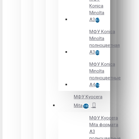
Konica
Minolta
A3
47
МФУ Konica
Minolta
полноцветная
А3
35
МФУ Konica
Minolta
полноцветные
А4
16
МФУ Kyocera
Mita
146
МФУ Kyocera
Mita формата
A3
полноцветные