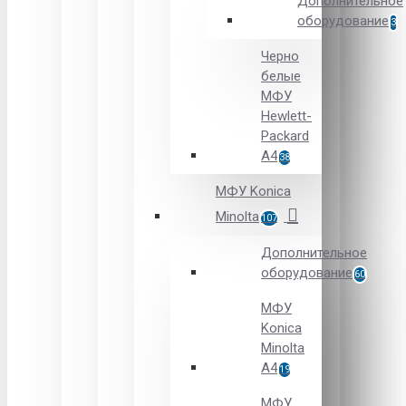
Дополнительное
оборудование
3
Черно
белые
МФУ
Hewlett-
Packard
А4
38
МФУ Konica
Minolta
107
Дополнительное
оборудование
60
МФУ
Konica
Minolta
A4
19
МФУ