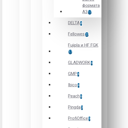
формата
А3
17
DELTA
4
Fellowes
23
Fujipla и HF FGK
17
GLADWORK
4
GMP
4
Ibico
4
Peach
6
Pingda
3
ProfiOffice
9