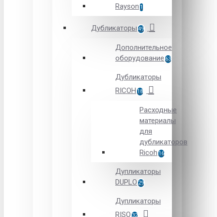
Rayson
1
Дубликаторы
49
Дополнительное
оборудование
63
Дубликаторы
RICOH
18
Расходные
материалы
для
дубликаторов
Ricoh
16
Дупликаторы
DUPLO
29
Дупликаторы
RISO
32