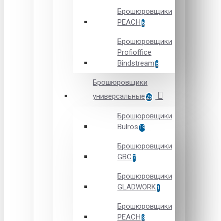
Брошюровщики
PEACH
6
Брошюровщики
Profioffice
Bindstream
8
Брошюровщики
универсальные
25
Брошюровщики
Bulros
19
Брошюровщики
GBC
7
Брошюровщики
GLADWORK
1
Брошюровщики
PEACH
3