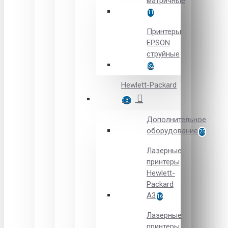
матричные
11
Принтеры
EPSON
струйные
32
Hewlett-Packard
131
Дополнительное
оборудование
25
Лазерные
принтеры
Hewlett-
Packard
A3
16
Лазерные
принтеры