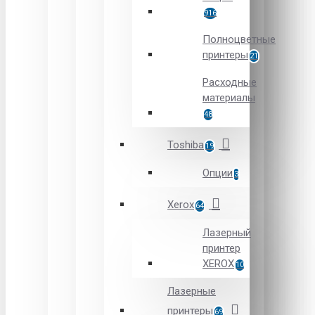
916
Полноцветные
принтеры
21
Расходные
материалы
48
Toshiba
19
Опции
3
Xerox
64
Лазерный
принтер
XEROX
10
Лазерные
принтеры
69