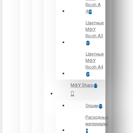
Ricoh A
4
48
Цветные
МФУ
Ricoh A3
61
Цветные
МФУ
Ricoh A4
24
МФУ Sharp
17
Опции
13
Расходные
материалы
4