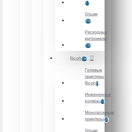
17
Опции
295
Расходные
материалы
159
Ricoh
196
Гелевые
принтеры
Ricoh
7
Инженерные
копиры
10
Монохромные
принтеры
23
Опции