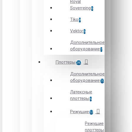
Royal
Soverreing
6
Tiko
8
Vektor
6
Дополнительное
оборудование
7
Плоттеры
240
Дополнительное
оборудование
70
Латексные
плоттеры
6
Режущие
53
Режущие
плоттеры