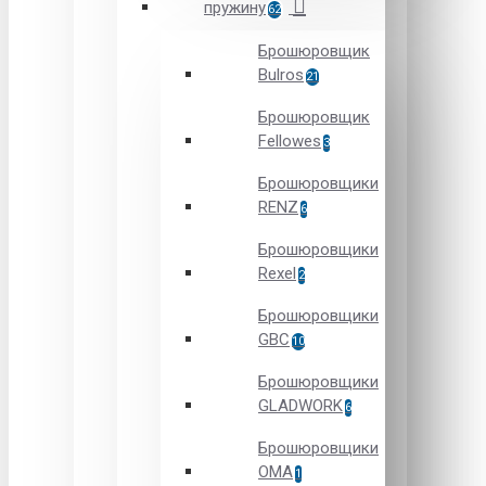
пружину
62
Брошюровщик
Bulros
21
Брошюровщик
Fellowes
3
Брошюровщики
RENZ
6
Брошюровщики
Rexel
2
Брошюровщики
GBC
10
Брошюровщики
GLADWORK
6
Брошюровщики
OMA
1