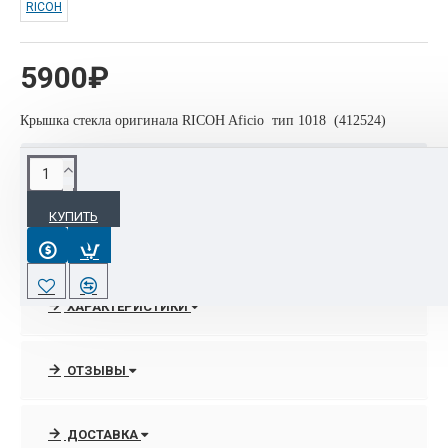
RICOH
5900₽
Крышка стекла оригинала RICOH Aficio тип 1018 (412524)
ОПИСАНИЕ
КУПИТЬ
Интернет-магазине OrgTehPoly.com располагает полным
спектром линейки мфу, принтеров , широкофрматных
машин торговой марки Ricoh.
ХАРАКТЕРИСТИКИ
В любое удобное время всегда можно получить граммотную
консультации специалистов отдела продаж по выбору
ОТЗЫВЫ
нужного аппарата, которые подкреплены
высококачественными услугами по запуску, подключением в
сеть и посгарантийному сопровождению оргтехники Ricoh
ДОСТАВКА
благодаря сертифицированным инженерам.