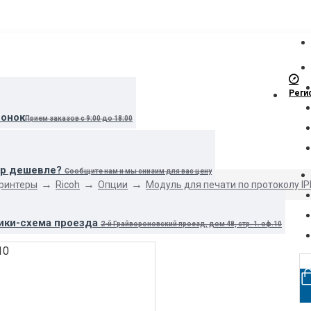
Реги
вонок
Прием заказов с 9:00 до 18:00
ар дешевле?
Сообщите нам и мы снизим для вас цену
принтеры
Ricoh
Опции
Модуль для печати по протоколу IP
ики-схема проезда
2-й Грайвороновский проезд, дом 48, стр. 1. оф.10