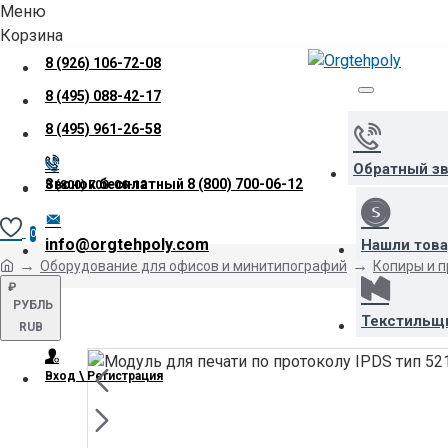
Меню
Корзина
8 (926) 106-72-08
8 (495) 088-42-17
8 (495) 961-26-58
Обратный з
Звонок бесплатный
8 (800) 700-06-12
8 (800) 700-06-12
0
info@orgtehpoly.com
Нашли тов
Оборудование для офисов и минитипографий
Копиры и 
₽
РУБЛЬ
Текстильщ
RUB
Вход \ Регистрация