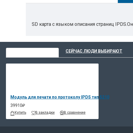
SD карта с языком описания страниц IPDS.Он
место печати.
ВЫ НЕДАВНО СМОТРЕЛИ
СЕЙЧАС ЛЮДИ ВЫБИРАЮТ
Модуль для печати по протоколу IPDS тип 5210
39910₽
Купить
В закладки
В сравнение