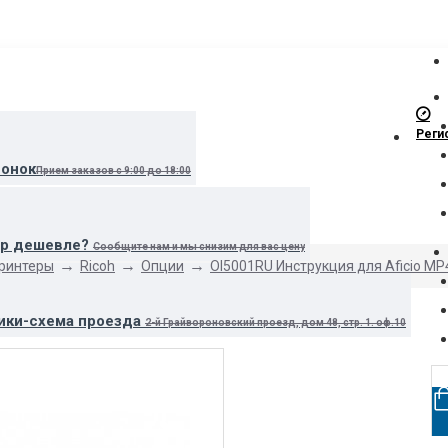
Реги
вонок
Прием заказов с 9:00 до 18:00
ар дешевле?
Сообщите нам и мы снизим для вас цену
принтеры
Ricoh
Опции
OI5001RU Инструкция для Aficio M
ики-схема проезда
2-й Грайвороновский проезд, дом 48, стр. 1. оф.10