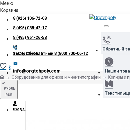
Меню
Корзина
8 (926) 106-72-08
8 (495) 088-42-17
8 (495) 961-26-58
Обратный з
Звонок бесплатный
8 (800) 700-06-12
8 (800) 700-06-12
0
info@orgtehpoly.com
Нашли тов
Оборудование для офисов и минитипографий
Копиры и 
₽
РУБЛЬ
Текстильщ
RUB
Вход \ Регистрация