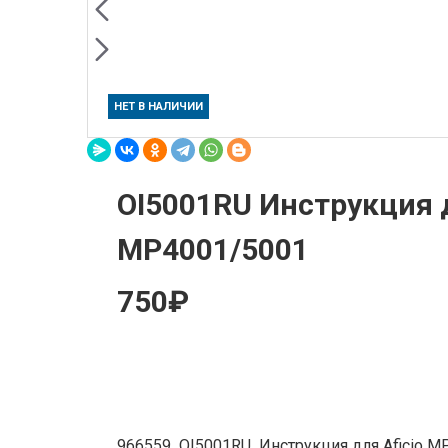
НЕТ В НАЛИЧИИ
OI5001RU Инструкция д
MP4001/5001
750₽
966559 OI5001RU Инструкция для Aficio M