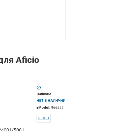
ля Aficio
Наличие:
НЕТ В НАЛИЧИИ
Model:
966559
RICOH
P4001/5001