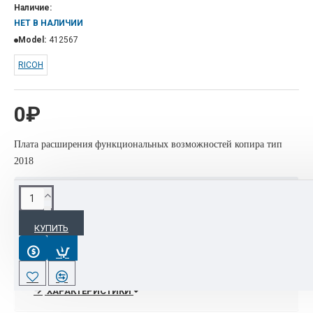
Наличие:
НЕТ В НАЛИЧИИ
Model:
412567
RICOH
0₽
Плата расширения функциональных возможностей копира тип
2018
ОПИСАНИЕ
КУПИТЬ
Плата GW необх. для установ. P/S или факса. Вкл. сетевую
карту для RICOH Aficio 2016/2020/2020D/2015/18/18D
ХАРАКТЕРИСТИКИ