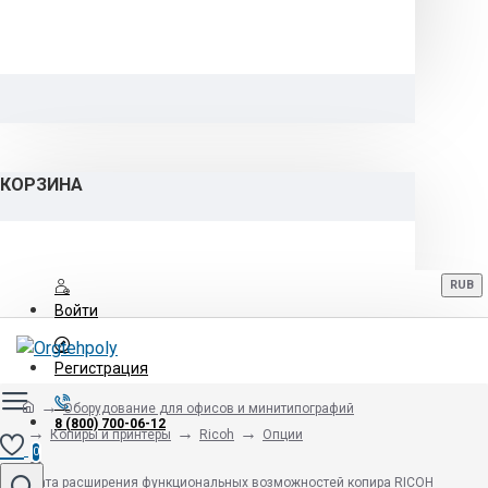
КОРЗИНА
RUB
Войти
Регистрация
Оборудование для офисов и минитипографий
8 (800) 700-06-12
Копиры и принтеры
Ricoh
Опции
0
Плата расширения функциональных возможностей копира RICOH