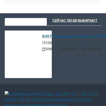
ВЫ НЕДАВНО СМОТРЕЛИ
СЕЙЧАС ЛЮДИ ВЫБИРАЮТ
414177 Разделительный лоток тип BN3
14100₽
Купить
В закладки
В сравнение