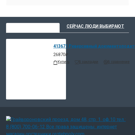
ВЫ НЕДАВНО СМОТРЕЛИ
СЕЙЧАС ЛЮДИ ВЫБИРАЮТ
413671 Реверсивный документоподат
26870₽
Купить
В закладки
В сравнение