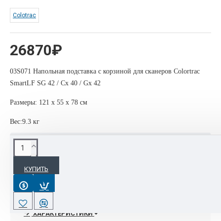
Colotrac
26870₽
03S071 Напольная подставка с корзиной для сканеров Colortrac
SmartLF SG 42 / Cx 40 / Gx 42
Размеры: 121 х 55 x 78 см
Вес:9.3 кг
ОПИСАНИЕ
КУПИТЬ
В интернет-магазине Orgtehpoly.com доступен весь
модельный ряд протяжных сканеров и опций Colortrac, при
обращении к менеджерам по тел 8 495 088 42 17 есть
возможность предоставить специальные цены и скидки!!
ХАРАКТЕРИСТИКИ