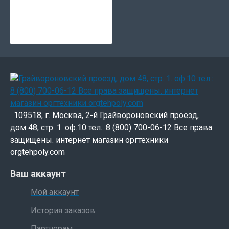
мгновенным прогревом. Эти особенности
обеспечивают возможность качественного
сканирования наиболее мелких деталей карт,
чертежей, синек, генпланов, изображений
тонированных архитектурных объектов и других
технических документов, монохромных или
цветных.
Компания Colortrac разработала прогрессивную
109518, г. Москва, 2-й Грайвороновский проезд,
конструкцию привода по схеме 2+3 ролика
дом 48, стр. 1. оф.10 тел.: 8 (800) 700-06-12 Все права
(Active Paper Transport - APT). Она гарантирует
защищены. интернет магазин оргтехники
надежный контакт носителя со стеклом и работу
orgtehpoly.com
сканера с любыми типами носителей, от тонкой
кальки до тяжелого майлара. Одно лишь нажатие
Ваш аккаунт
кнопки переводит сканер в режим сканирования
Мой аккаунт
оригиналов толщиной до (0.8") 20 мм.
История заказов
Cканер спроектирован в соответствии с нормами
Партнерам