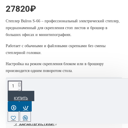
27820₽
Степлер Bulros S-66 – профессиональный электрический степлер,
предназначенный для скрепления стоп листов и брошюр в
больших офисах и минитипографиях.
Работает с обычными и файловыми скрепками без смены
степлерной головки.
Настройка на режим скрепления блоком или в брошюру
производится одним поворотом стола.
ОПИСАНИЕ
КУПИТЬ
В интернет-магазине Orgtehpoly.com доступен весь
модельный ряд степлеров BULROS, при обращении к
менеджерам по тел 8 495 088 42 17 есть возможность
предоставить специальные цены и скидки!!
ХАРАКТЕРИСТИКИ