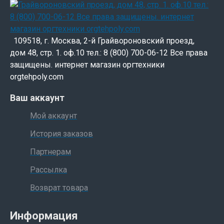
мешка и открытой дверце
225-литровый прочный многоразовый
пакет для мусора
Корпус из дерева для понижения шума
109518, г. Москва, 2-й Грайвороновский проезд,
Боковая дверь для удобства обслуживания
дом 48, стр. 1. оф.10 тел.: 8 (800) 700-06-12 Все права
Остановка двигателя при попадании
защищены. интернет магазин оргтехники
крупных металлических и других
orgtehpoly.com
посторонних предметов
Ваш аккаунт
Двойная автоматическая защита от
перегрева
Мой аккаунт
Колеса для транспортировки
История заказов
Автоматическая система смазки режущих
механизмов
Партнерам
Рассылка
Возврат товара
Информация