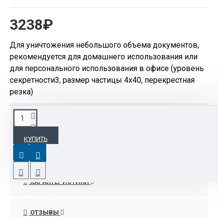
3238₽
Для уничтожения небольшого объема документов,
рекомендуется для домашнего использования или
для персонального использования в офисе (уровень
секретности3, размер частицы 4х40, перекрестная
резка)
ОПИСАНИЕ
КУПИТЬ
Для уничтожения небольшого объема
документов, рекомендуется для домашнего
использования или для персонального
использования в офисе (уровень секретности3,
ХАРАКТЕРИСТИКИ
размер частицы 4х40, перекрестная резка)
ОТЗЫВЫ