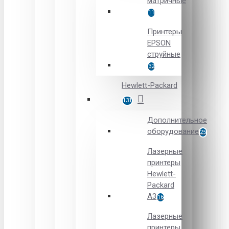
матричные
11
Принтеры
EPSON
струйные
32
Hewlett-Packard
131
Дополнительное
оборудование
25
Лазерные
принтеры
Hewlett-
Packard
A3
16
Лазерные
принтеры