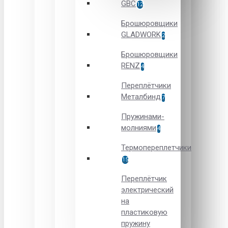
GBC
12
Брошюровщики
GLADWORK
2
Брошюровщики
RENZ
4
Переплётчики
Металбинд
7
Пружинами-
молниями
4
Термопереплетчики
15
Переплётчик
электрический
на
пластиковую
пружину