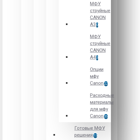
МФУ
струйные
CANON
А3
0
МФУ
струйные
CANON
А4
3
Опции
мфу
Canon
22
Расходные
материалы
для мфу
Canon
35
Готовые МФУ
решения
15