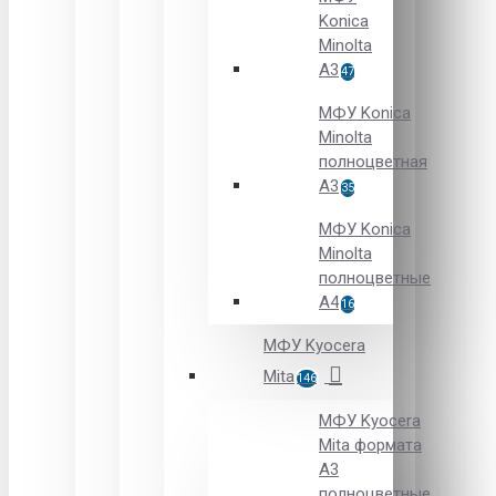
Konica
Minolta
A3
47
МФУ Konica
Minolta
полноцветная
А3
35
МФУ Konica
Minolta
полноцветные
А4
16
МФУ Kyocera
Mita
146
МФУ Kyocera
Mita формата
A3
полноцветные