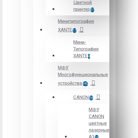
Цветной
принтер
57
Минитипография
XANTE
17
Мини-
Типография
XANTE
4
МФУ
Многофункциональные
устройства
695
CANON
56
МФУ
CANON
цветные
лазерные
А3
16