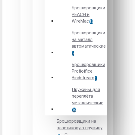
Брошюровщики
PEACH и
WireMac
12
Брошюровщики
на металл
автоматические
2
Брошюровщики
Рrofioffice
Вindstream
1
Пружины для
переплёта
металлические
10
Брошюровщики на
пластиковую пружину