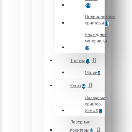
916
Полноцветные
принтеры
21
Расходные
материалы
48
Toshiba
19
Опции
3
Xerox
64
Лазерный
принтер
XEROX
10
Лазерные
принтеры
69