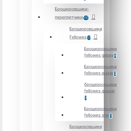
Брошюровщики-
переплетчики
151
Брошюровщики
Fellowes
13
Брошюровщики
fellowes galaxy
4
Брошюровщики
fellowes pulsar
2
брошюровщики
fellowes quasar
3
Брошюровщики
fellowes star
1
Брошюровщики