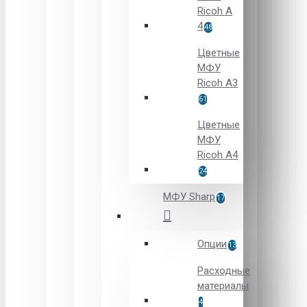
Ricoh A
4
48
Цветные
МФУ
Ricoh A3
61
Цветные
МФУ
Ricoh A4
24
МФУ Sharp
17
Опции
13
Расходные
материалы
4