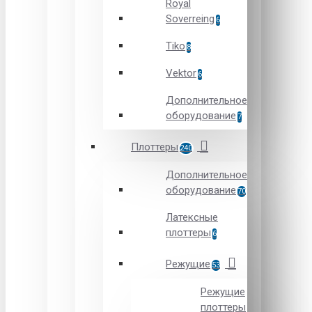
Royal
Soverreing
6
Tiko
8
Vektor
6
Дополнительное
оборудование
7
Плоттеры
240
Дополнительное
оборудование
70
Латексные
плоттеры
6
Режущие
53
Режущие
плоттеры