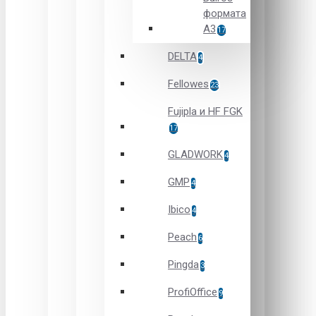
формата
А3
17
DELTA
4
Fellowes
23
Fujipla и HF FGK
17
GLADWORK
4
GMP
4
Ibico
4
Peach
6
Pingda
3
ProfiOffice
9