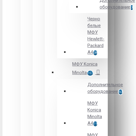
Дополнительное
оборудование
3
Черно
белые
МФУ
Hewlett-
Packard
А4
38
МФУ Konica
Minolta
107
Дополнительное
оборудование
60
МФУ
Konica
Minolta
A4
19
МФУ