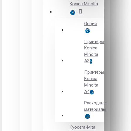
Konica Minolta
143
Опции
557
Принтеры
Konica
Minolta
A3
5
Принтеры
Konica
Minolta
A4
17
Расходные
материалы
198
Kyocera-Mita