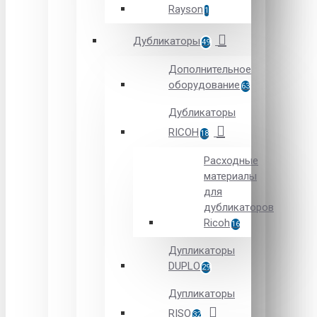
Rayson
1
Дубликаторы
49
Дополнительное
оборудование
63
Дубликаторы
RICOH
18
Расходные
материалы
для
дубликаторов
Ricoh
16
Дупликаторы
DUPLO
29
Дупликаторы
RISO
32