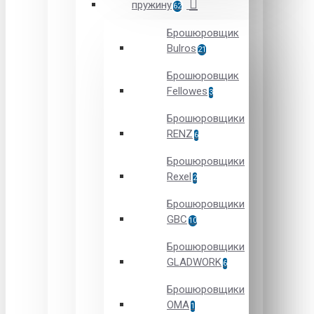
пружину
62
Брошюровщик
Bulros
21
Брошюровщик
Fellowes
3
Брошюровщики
RENZ
6
Брошюровщики
Rexel
2
Брошюровщики
GBC
10
Брошюровщики
GLADWORK
6
Брошюровщики
OMA
1