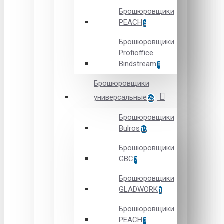
Брошюровщики
PEACH
6
Брошюровщики
Profioffice
Bindstream
8
Брошюровщики
универсальные
25
Брошюровщики
Bulros
19
Брошюровщики
GBC
7
Брошюровщики
GLADWORK
1
Брошюровщики
PEACH
3