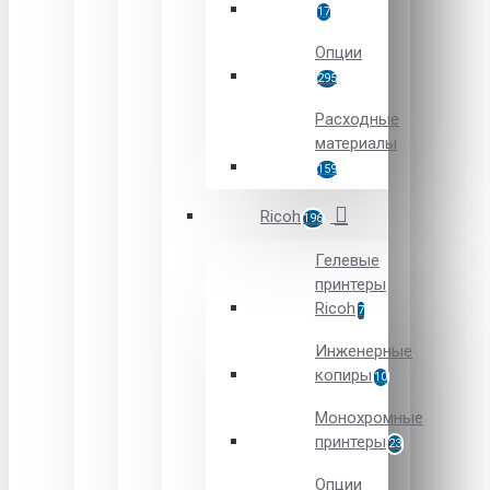
17
Опции
295
Расходные
материалы
159
Ricoh
196
Гелевые
принтеры
Ricoh
7
Инженерные
копиры
10
Монохромные
принтеры
23
Опции