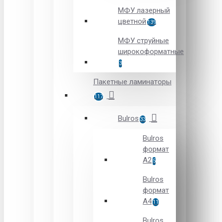
МФУ лазерный
цветной
139
МФУ струйные
широкоформатные
3
Пакетные ламинаторы
117
Bulros
33
Bulros
формат
A2
5
Bulros
формат
A4
11
Bulros