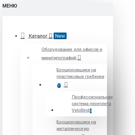
МЕНЮ
Каталог
New
Оборудование для офисов и
минитипографий
Брошюровщики на
пластиковые гребенки
11
Профессиональная
система переплета
VeloBind
5
Брошюровщики на
металлическую