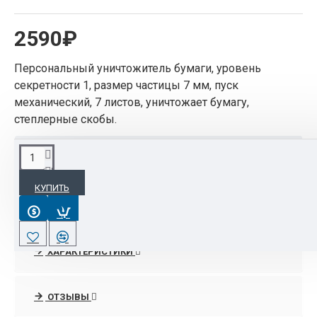
2590₽
Персональный уничтожитель бумаги, уровень
секретности 1, размер частицы 7 мм, пуск
механический, 7 листов, уничтожает бумагу,
степлерные скобы.
ОПИСАНИЕ
КУПИТЬ
Персональный уничтожитель бумаги, уровень
секретности 1, размер частицы 7 мм, пуск
механический, 7 листов, уничтожает бумагу,
степлерные скобы. Предназначен для
ХАРАКТЕРИСТИКИ
уничтожения небольшого объема бумаг,
рекомендуется для домашнего использования
или для персонального использования на работе.
ОТЗЫВЫ