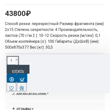
43800₽
Способ резки: перекрестный Размер фрагмента (мм):
2x15 Степень секретности: 4 Производительность,
листов (70 г/м 2 ): 10-12 Скорость резки (м/сек): 0,1
Объем контейнера (л.): 100 Габариты (ДхШхВ) (мм):
500x870x377 Вес (кг): 30,5
ОПИСАНИЕ
КУПИТЬ
Фотоэлемент для автоматического пуска и
остановки
Современные органы управления и световые
ХАРАКТЕРИСТИКИ
индикаторы
3-х позиционный переключатель для включения
(ждущий режим), остановки (выключения) /
ОТЗЫВЫ