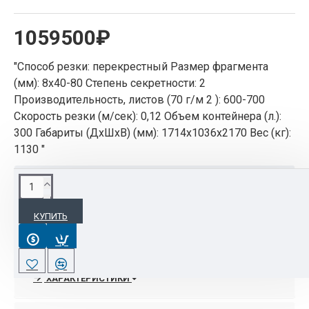
1059500₽
"Способ резки: перекрестный Размер фрагмента
(мм): 8х40-80 Степень секретности: 2
Производительность, листов (70 г/м 2 ): 600-700
Скорость резки (м/сек): 0,12 Объем контейнера (л.):
300 Габариты (ДхШхВ) (мм): 1714х1036х2170 Вес (кг):
1130 "
ОПИСАНИЕ
КУПИТЬ
Имеет фотоэлемент для автоматического пуска
и остановки
Кнопочные органы управления и индикаторы
ХАРАКТЕРИСТИКИ
Автоматическая остановка процесса резки в
случае перегруза или заполнения контейнера