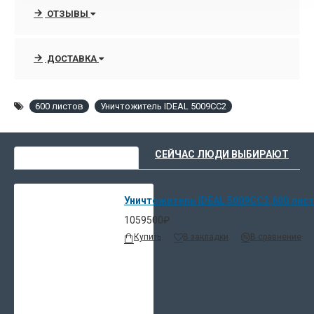
Оптический сигнал о готовности
ОТЗЫВЫ
Ждущий режим, остановки и выключения
Автоматический реверс
ДОСТАВКА
Двойная защита электродвигателя от перегрузок
Ширина приёмной части рассчитана на полную
ширину формата (А2++)
600 листов
Уничтожитель IDEAL 5009CC2
Вместительный выдвижной пластиковый мешок
(рамка-каркас) ёмкостью 300 литров
ВЫ НЕДАВНО СМОТРЕЛИ
СЕЙЧАС ЛЮДИ ВЫБИРАЮТ
Уничтожитель IDEAL 5009CC2,600 лис
1059500₽
Купить
В закладки
В сравнение