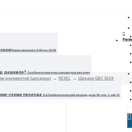
Реги
вонок
Прием заказов с 9:00 до 18:00
ар дешевле?
Сообщите нам и мы снизим для вас цену
ли документов (шредеры)
REXEL
Шредер GBC 365X
ики-схема проезда
2-й Грайвороновский проезд, дом 48, стр. 1. оф.10