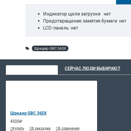
Индикатор щели загрузки: нет
Предотвращение замятия бумаги: нет
LCD-панель: нет
Уничтожение скрепок: да
Режимы: Авто старт/стоп, реверс, защи
Шредер GBC 365X
Тип корзины: Напольный
Цвет: Сероголубой
ВЫ НЕДАВНО СМОТРЕЛИ
СЕЙЧАС ЛЮДИ ВЫБИРАЮТ
Шредер GBC 365X
4500₽
Купить
В закладки
В сравнение