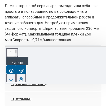
Ламинаторы этой серии зарекомендовали себя, как
простые в пользовании, но высоконадежные
аппараты способные к продолжительной работе в
течение рабочего дня. Не требуют применения
защитного конверта. Ширина ламинирования 230 мм
(А4 формат). Максимальная толщина пленки 250
мкн.Скорость - 0,71м/минпостоянная.
ОПИСАНИЕ
КУПИТЬ
Ламинаторы этой серии зарекомендовали себя,
как простые в пользовании, но
высоконадежные аппараты способные к
продолжительной работе в течение рабочего дня.
ХАРАКТЕРИСТИКИ
Не требуют применения защитного конверта.
Ширина ламинирования 230 мм (А4 формат).
Максимальная толщина пленки 250 мкн.Скорость
ОТЗЫВЫ
- 0,71м/минпостоянная.Метод нагрева - горячие