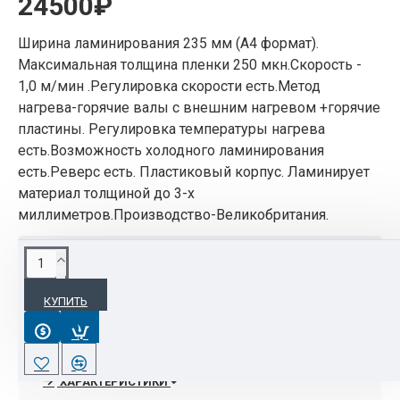
24500₽
Ширина ламинирования 235 мм (А4 формат).
Максимальная толщина пленки 250 мкн.Скорость -
1,0 м/мин .Регулировка скорости есть.Метод
нагрева-горячие валы с внешним нагревом +горячие
пластины. Регулировка температуры нагрева
есть.Возможность холодного ламинирования
есть.Реверс есть. Пластиковый корпус. Ламинирует
материал толщиной до 3-х
миллиметров.Производство-Великобритания.
ОПИСАНИЕ
КУПИТЬ
Ширина ламинирования 235 мм (А4 формат).
Максимальная толщина пленки 250 мкн.Скорость
- 1,0 м/мин .Регулировка скорости есть.Метод
нагрева-горячие валы с внешним нагревом
ХАРАКТЕРИСТИКИ
+горячие пластины. Регулировка температуры