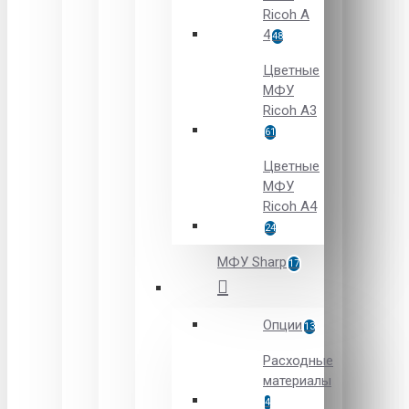
Ricoh A
4
48
Цветные
МФУ
Ricoh A3
61
Цветные
МФУ
Ricoh A4
24
МФУ Sharp
17
Опции
13
Расходные
материалы
4