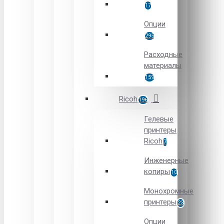
17
Опции
295
Расходные
материалы
159
Ricoh
196
Гелевые
принтеры
Ricoh
7
Инженерные
копиры
10
Монохромные
принтеры
23
Опции