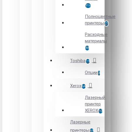
916
Полноцветные
принтеры
21
Расходные
материалы
48
Toshiba
19
Опции
3
Xerox
64
Лазерный
принтер
XEROX
10
Лазерные
принтеры
69