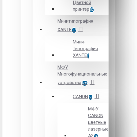
Цветной
принтер
57
Минитипография
XANTE
17
Мини-
Типография
XANTE
4
МФУ
Многофункциональные
устройства
695
CANON
56
МФУ
CANON
цветные
лазерные
А3
16