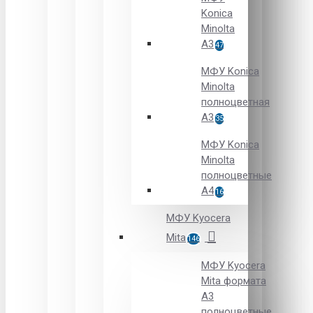
Konica
Minolta
A3
47
МФУ Konica
Minolta
полноцветная
А3
35
МФУ Konica
Minolta
полноцветные
А4
16
МФУ Kyocera
Mita
146
МФУ Kyocera
Mita формата
A3
полноцветные