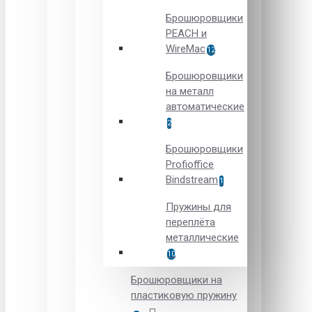
Брошюровщики
PEACH и
WireMac
12
Брошюровщики
на металл
автоматические
2
Брошюровщики
Рrofioffice
Вindstream
1
Пружины для
переплёта
металлические
10
Брошюровщики на
пластиковую пружину