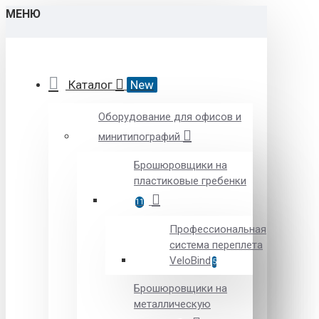
МЕНЮ
Каталог
New
Оборудование для офисов и
минитипографий
Брошюровщики на
пластиковые гребенки
11
Профессиональная
система переплета
VeloBind
5
Брошюровщики на
металлическую