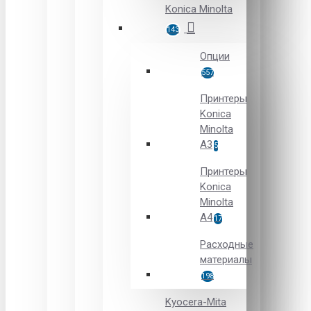
Konica Minolta
143
Опции
557
Принтеры
Konica
Minolta
A3
5
Принтеры
Konica
Minolta
A4
17
Расходные
материалы
198
Kyocera-Mita