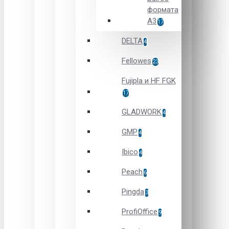
формата
А3
17
DELTA
4
Fellowes
23
Fujipla и HF FGK
17
GLADWORK
4
GMP
4
Ibico
4
Peach
6
Pingda
3
ProfiOffice
9