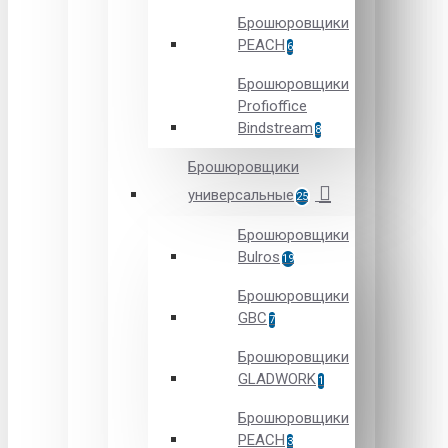
Брошюровщики
PEACH
6
Брошюровщики
Profioffice
Bindstream
8
Брошюровщики
универсальные
25
Брошюровщики
Bulros
19
Брошюровщики
GBC
7
Брошюровщики
GLADWORK
1
Брошюровщики
PEACH
3