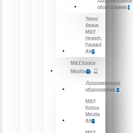
Дополнительное
оборудование
3
Черно
белые
МФУ
Hewlett-
Packard
А4
38
МФУ Konica
Minolta
107
Дополнительное
оборудование
60
МФУ
Konica
Minolta
A4
19
МФУ