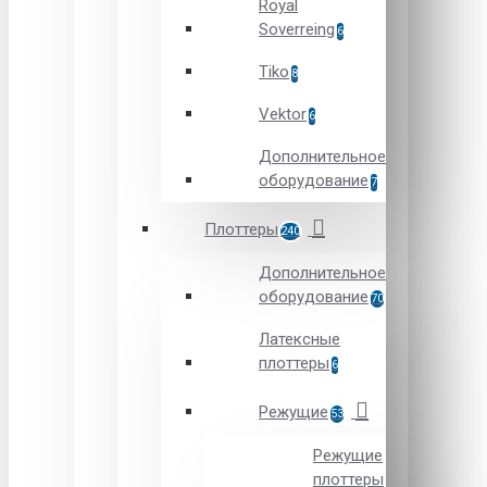
Royal
Soverreing
6
Tiko
8
Vektor
6
Дополнительное
оборудование
7
Плоттеры
240
Дополнительное
оборудование
70
Латексные
плоттеры
6
Режущие
53
Режущие
плоттеры