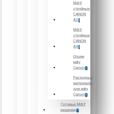
МФУ
струйные
CANON
А3
0
МФУ
струйные
CANON
А4
3
Опции
мфу
Canon
22
Расходные
материалы
для мфу
Canon
35
Готовые МФУ
решения
15