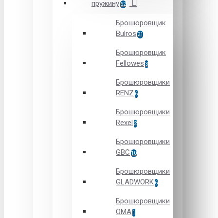
пружину
62
Брошюровщик
Bulros
21
Брошюровщик
Fellowes
3
Брошюровщики
RENZ
6
Брошюровщики
Rexel
2
Брошюровщики
GBC
10
Брошюровщики
GLADWORK
6
Брошюровщики
OMA
1