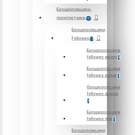
Брошюровщики-
переплетчики
151
Брошюровщики
Fellowes
13
Брошюровщики
fellowes galaxy
4
Брошюровщики
fellowes pulsar
2
брошюровщики
fellowes quasar
3
Брошюровщики
fellowes star
1
Брошюровщики