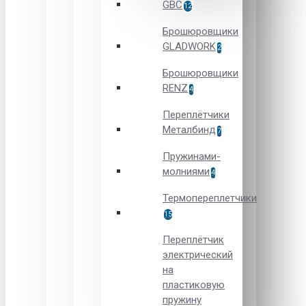
GBC
12
Брошюровщики
GLADWORK
2
Брошюровщики
RENZ
4
Переплётчики
Металбинд
7
Пружинами-
молниями
4
Термопереплетчики
15
Переплётчик
электрический
на
пластиковую
пружину