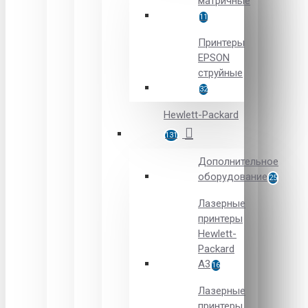
матричные
11
Принтеры
EPSON
струйные
32
Hewlett-Packard
131
Дополнительное
оборудование
25
Лазерные
принтеры
Hewlett-
Packard
A3
16
Лазерные
принтеры