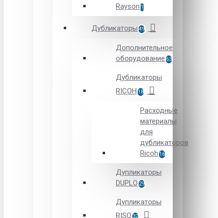
Rayson
1
Дубликаторы
49
Дополнительное
оборудование
63
Дубликаторы
RICOH
18
Расходные
материалы
для
дубликаторов
Ricoh
16
Дупликаторы
DUPLO
29
Дупликаторы
RISO
32