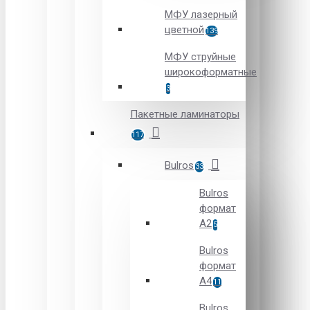
МФУ лазерный
цветной
139
МФУ струйные
широкоформатные
3
Пакетные ламинаторы
117
Bulros
33
Bulros
формат
A2
5
Bulros
формат
A4
11
Bulros