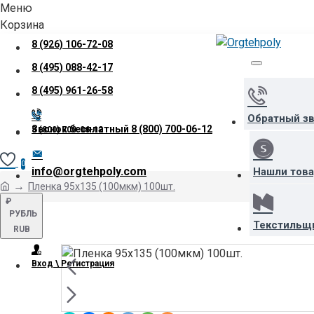
Меню
Корзина
8 (926) 106-72-08
8 (495) 088-42-17
8 (495) 961-26-58
Обратный з
Звонок бесплатный
8 (800) 700-06-12
8 (800) 700-06-12
0
info@orgtehpoly.com
Нашли тов
Пленка 95х135 (100мкм) 100шт.
₽
РУБЛЬ
Текстильщ
RUB
Вход \ Регистрация