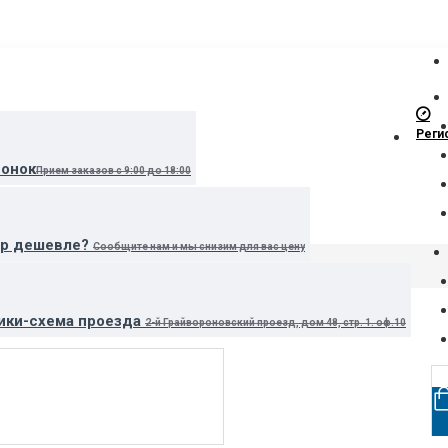
Реги
вонок
Прием заказов с 9:00 до 18:00
ар дешевле?
Сообщите нам и мы снизим для вас цену
ики-схема проезда
2-й Грайвороновский проезд, дом 48, стр. 1. оф.10