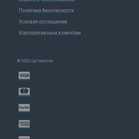
· Поддержка обработки кривых второго порядка
Политика безопасности
· Начало обработки макета с любой позиции в
Условия соглашения
файле
Корпоративным клиентам
· Память старт/стоп позиции
· Надежная механическая конструкция ШВП,
отсутствие ременных и зубчатых передач
© 2022 Оргтехполи
· Инверторная схема подключения шпинделя
· Регулировка оборотов и линейных подач в
процессе обработки
· Функция программирования ускорений
· Надежная защита элементов движения от
попадания стружки
Базовая комплектация серии CAMARO: