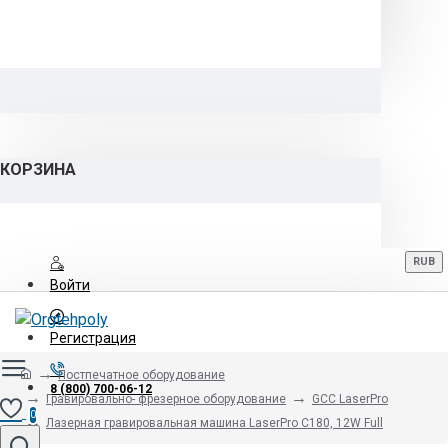
КОРЗИНА
RUB
Войти
Регистрация
Постпечатное оборудование
8 (800) 700-06-12
Гравировально- фрезерное оборудование
GCC LaserPro
0
Лазерная гравировальная машина LaserPro C180, 12W Full