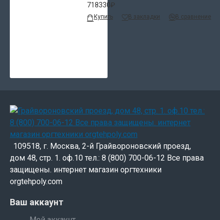
фирм
718330₽
Купить
В закладки
В сравнение
• Экономичный вариант гравировального
оборудования
• Система подсветки рабочей области и удобное
меню машины для легкого и быстрого
управления производствен­ными процессами
• Облегченная каретка с датчиком
автоматической фокусировки, который
монтируется и демонтируется (при не­
обходимости) одним движением руки
109518, г. Москва, 2-й Грайвороновский проезд,
• Встроенная система SmartBOX, позволяющая
дом 48, стр. 1. оф.10 тел.: 8 (800) 700-06-12 Все права
удерживать мельчайшие детали с полостью для
защищены. интернет магазин оргтехники
сбора отходов
(доступно только для моделей
orgtehpoly.com
версии Full)
Ваш аккаунт
• DC Servo двигатель, обеспечивающий высокое
быстродействие всей системы, сокращающий
Мой аккаунт