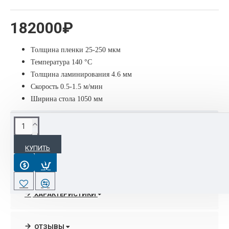
182000₽
Толщина пленки
25-250 мкм
Температура
140 °C
Толщина ламинирования
4.6 мм
Скорость
0.5-1.5 м/мин
Ширина стола
1050 мм
ОПИСАНИЕ
КУПИТЬ
Рулонный ламинатор. Применяется в офисах, в малой
полиграфиии в копи-салонах. Предназначен для
ламинирования полиграфической продукции.
ХАРАКТЕРИСТИКИ
Особенности
Надежность, удобство в работе
ОТЗЫВЫ