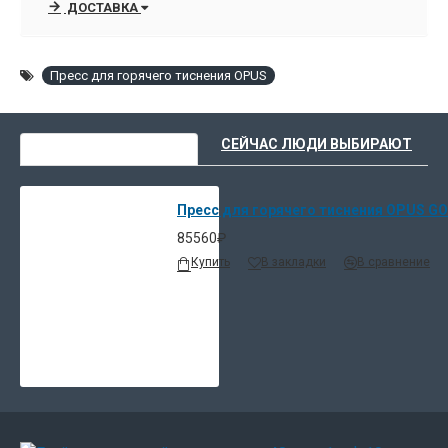
ДОСТАВКА
позволяет индивидуализировать переплет Металбинд.
Вы можете указать название, дату и другую необходимую
Пресс для горячего тиснения OPUS
информацию для конкретного документа на обложке.
С помощью приставки для тиснения на каналах (опция)
ВЫ НЕДАВНО СМОТРЕЛИ
СЕЙЧАС ЛЮДИ ВЫБИРАЮТ
надписи можно наносить также на каналы Металбинд с
цветным покрытием. Мы предлагаем наборные латунные
шрифты для русского и английского языка.
Пресс для горячего тиснения OPUS G
К прессу нужны будут шрифты, фольга и рамки , которые
85560₽
тоже можно заказать в нашем интернет-магазине
Купить
В закладки
В сравнение
Оргтехполи.
Также в продаже есть готовые клише («Дипломная работа»,
«Курсовая работа», «Свадебный альбом»).
Под заказ изготавливается любое клише на ваш выбор.