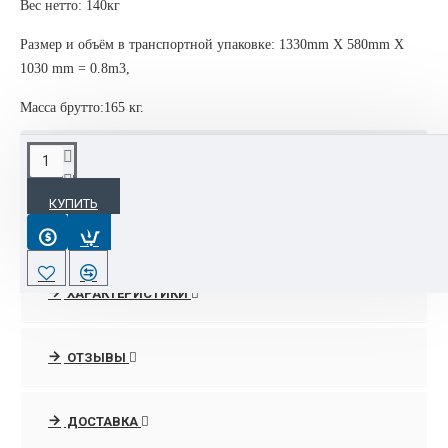
Вес нетто: 140кг
Размер и объём в транспортной упаковке: 1330mm X 580mm X
1030 mm = 0.8m3,
Масса брутто:165 кг.
ОПИСАНИЕ
КУПИТЬ
Автоматический термопереплётчик A3 Bulros 50B+ (три
клеевых ролика, торшонирование и фреза)
Профессиональная термоклеевая машина Bulros 50B+
ХАРАКТЕРИСТИКИ
идеально подходит для использования как в небольших
типографиях, так и крупных учреждениях, имеющих
потребность в изготовлении брошюр, буклетов и других
ОТЗЫВЫ
видов книжно-журнальной продукции.
Корешок блока предварительно автоматически
ДОСТАВКА
торшонируется и фрезируется для получения более