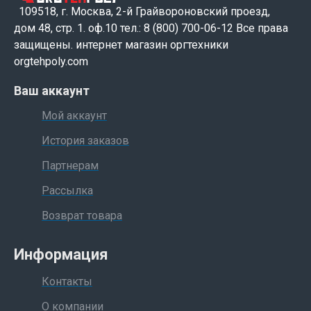
распределение клеевого слоя по поверхности блока.
109518, г. Москва, 2-й Грайвороновский проезд,
дом 48, стр. 1. оф.10 тел.: 8 (800) 700-06-12 Все права
Блок торшонирования и фрезерования корешка защищен
защищены. интернет магазин оргтехники
шторками, которые автоматически открываются и
orgtehpoly.com
закрываются.
Ваш аккаунт
После прохождения фрезы по корешку блока специальные
щетки очищают готовый к проклейке блок от бумажной
Мой аккаунт
стружки.
История заказов
Партнерам
Рассылка
Возврат товара
Информация
Контакты
О компании