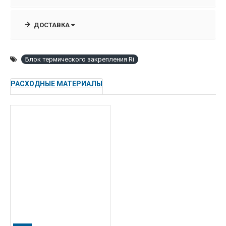
которые подкреплены высококачественными услугами по
запуску, подключением в сеть и посгарантийному
ДОСТАВКА
сопровождению оргтехники Ricoh благодаря
сертифицированным инженерам.
Блок термического закрепления Ri
РАСХОДНЫЕ МАТЕРИАЛЫ