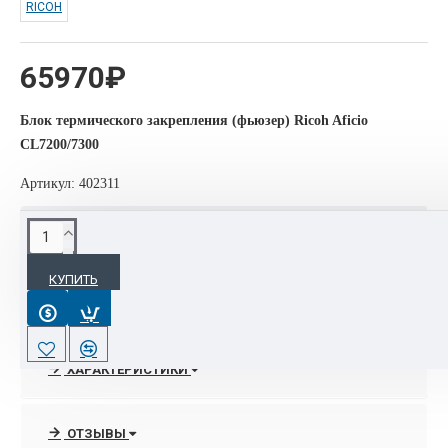
RICOH
65970₽
Блок термического закрепления (фьюзер) Ricoh Aficio
CL7200/7300
Артикул: 402311
ОПИСАНИЕ
КУПИТЬ
Интернет-магазине OrgTehPoly.com располагает полным
спектром линейки мфу, принтеров , широкофрматных
машин и расходных материалов торговой марки Ricoh.
ХАРАКТЕРИСТИКИ
В любое удобное рабочее время по тел. 8- 495-088-42-17
всегда можно получить граммотную консультации
специалистов отдела продаж по выбору нужного аппарата,
ОТЗЫВЫ