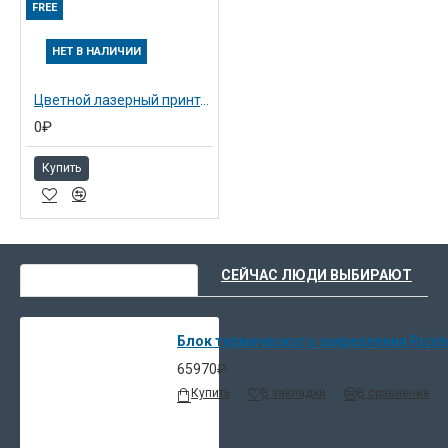
FREE
НЕТ В НАЛИЧИИ
Цветной лазерный принтер Aficio CL7200 (402294)
0₽
Купить
ВЫ НЕДАВНО СМОТРЕЛИ
СЕЙЧАС ЛЮДИ ВЫБИРАЮТ
Блок термического закрепления Ricoh 
65970₽
Купить
В закладки
В сравнение