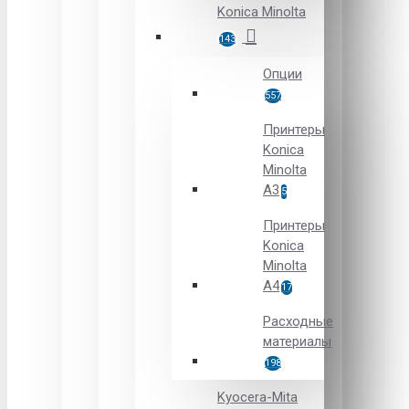
Konica Minolta
143
Опции
557
Принтеры
Konica
Minolta
A3
5
Принтеры
Konica
Minolta
A4
17
Расходные
материалы
198
Kyocera-Mita