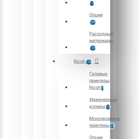
17
Опции
295
Расходные
материалы
159
Ricoh
196
Гелевые
принтеры
Ricoh
7
Инженерные
копиры
10
Монохромные
принтеры
23
Опции