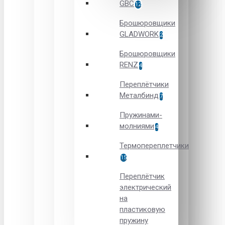
GBC
12
Брошюровщики
GLADWORK
2
Брошюровщики
RENZ
4
Переплётчики
Металбинд
7
Пружинами-
молниями
4
Термопереплетчики
15
Переплётчик
электрический
на
пластиковую
пружину