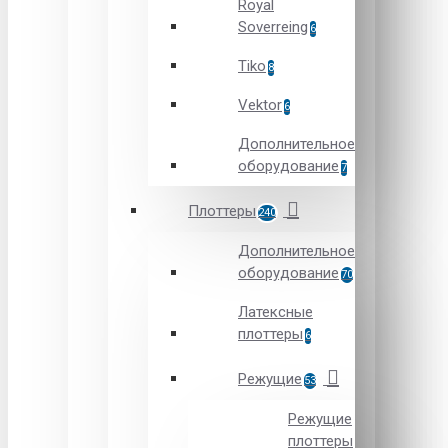
Royal
Soverreing
6
Tiko
8
Vektor
6
Дополнительное
оборудование
7
Плоттеры
240
Дополнительное
оборудование
70
Латексные
плоттеры
6
Режущие
53
Режущие
плоттеры