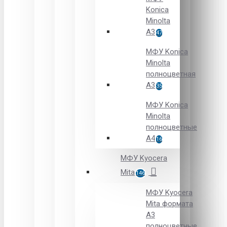
Konica
Minolta
A3
47
МФУ Konica
Minolta
полноцветная
А3
35
МФУ Konica
Minolta
полноцветные
А4
16
МФУ Kyocera
Mita
146
МФУ Kyocera
Mita формата
A3
полноцветные