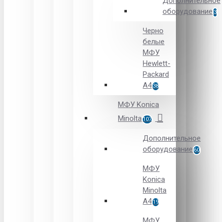
Дополнительное
оборудование
3
Черно
белые
МФУ
Hewlett-
Packard
А4
38
МФУ Konica
Minolta
107
Дополнительное
оборудование
60
МФУ
Konica
Minolta
A4
19
МФУ