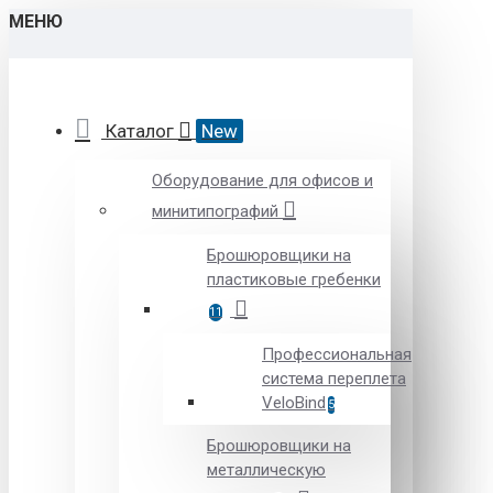
МЕНЮ
Каталог
New
Оборудование для офисов и
минитипографий
Брошюровщики на
пластиковые гребенки
11
Профессиональная
система переплета
VeloBind
5
Брошюровщики на
металлическую