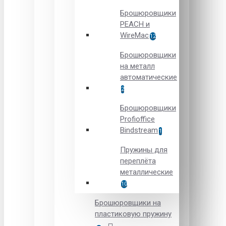
Брошюровщики
PEACH и
WireMac
12
Брошюровщики
на металл
автоматические
2
Брошюровщики
Рrofioffice
Вindstream
1
Пружины для
переплёта
металлические
10
Брошюровщики на
пластиковую пружину