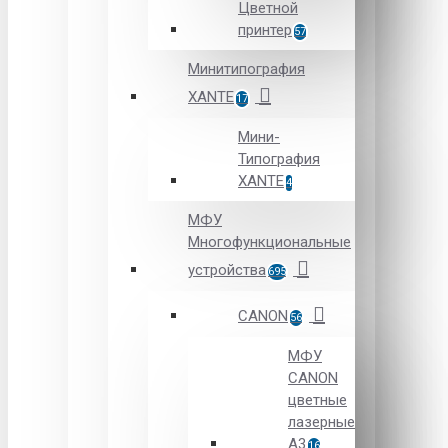
Цветной
принтер
57
Минитипография
XANTE
17
Мини-
Типография
XANTE
4
МФУ
Многофункциональные
устройства
695
CANON
56
МФУ
CANON
цветные
лазерные
А3
16