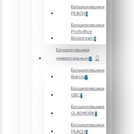
Брошюровщики
PEACH
6
Брошюровщики
Profioffice
Bindstream
8
Брошюровщики
универсальные
25
Брошюровщики
Bulros
19
Брошюровщики
GBC
7
Брошюровщики
GLADWORK
1
Брошюровщики
PEACH
3