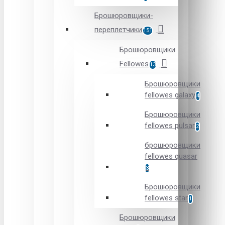
Брошюровщики-
переплетчики
151
Брошюровщики
Fellowes
13
Брошюровщики
fellowes galaxy
4
Брошюровщики
fellowes pulsar
2
брошюровщики
fellowes quasar
3
Брошюровщики
fellowes star
1
Брошюровщики