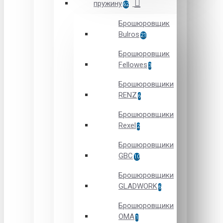
пружину
62
Брошюровщик
Bulros
21
Брошюровщик
Fellowes
3
Брошюровщики
RENZ
6
Брошюровщики
Rexel
2
Брошюровщики
GBC
10
Брошюровщики
GLADWORK
6
Брошюровщики
OMA
1