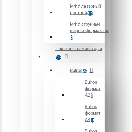
МФУ лазерный
цветной
139
МФУ струйные
широкоформатные
3
Пакетные ламинаторы
117
Bulros
33
Bulros
формат
A2
5
Bulros
формат
A4
11
Bulros