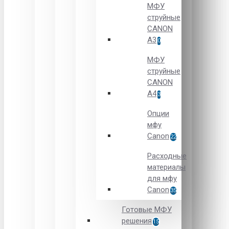
МФУ
струйные
CANON
А3
0
МФУ
струйные
CANON
А4
3
Опции
мфу
Canon
22
Расходные
материалы
для мфу
Canon
35
Готовые МФУ
решения
15