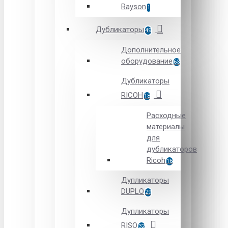
Rayson
1
Дубликаторы
49
Дополнительное
оборудование
63
Дубликаторы
RICOH
18
Расходные
материалы
для
дубликаторов
Ricoh
16
Дупликаторы
DUPLO
29
Дупликаторы
RISO
32