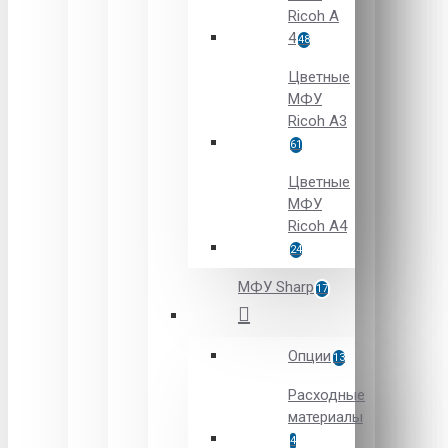
Ricoh A
4
48
Цветные
МФУ
Ricoh A3
61
Цветные
МФУ
Ricoh A4
24
МФУ Sharp
17
Опции
13
Расходные
материалы
4