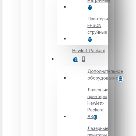
матричные
11
Принтеры
EPSON
струйные
32
Hewlett-Packard
131
Дополнительное
оборудование
25
Лазерные
принтеры
Hewlett-
Packard
A3
16
Лазерные
принтеры