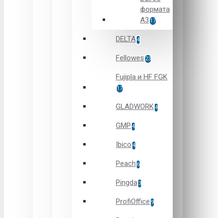
формата
А3
17
DELTA
4
Fellowes
23
Fujipla и HF FGK
17
GLADWORK
4
GMP
4
Ibico
4
Peach
6
Pingda
3
ProfiOffice
9