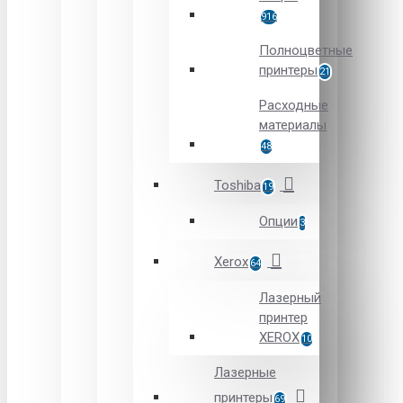
916
Полноцветные
принтеры
21
Расходные
материалы
48
Toshiba
19
Опции
3
Xerox
64
Лазерный
принтер
XEROX
10
Лазерные
принтеры
69